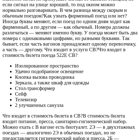
если сигнал на улице хороший, то под окном можно
нормально разговаривать. В чем разница между скорым и
обычным поездом?Как узнать фирменный поезд или нет?
Иногда буквы меняют, если поезд по одним дням ходит как
фирменный, а по другим — как обычный. Номера должны
различаться — меняют именно букву. У поезда может быть два
номера с одинаковыми цифрами, но разными буквами. Так
бывает, если часть вагонов принадлежит одному перевозчику,
а часть — другому. Что входит в услуги СВ?Что входит в
стоимость билета поезда 522Е СВ?
Изолированное пространство
Удачно подобранное освещение
Кнопка вызова проводника
Зеркала, а также шкаф для одежды
Стол-трансформер
Сейф
Телевизор
2 улучшенных санузла
Что входит в стоимость билета в СВ?В стоимость билета
входит питание, пресса, санитарно-гигиенический набор.
Можно ехать с В вагоне есть биотуалет. 2Э — в двухэтажных
поездах — аналогично 2Э в обычных поездах, но не
предоставляется гигиенический набор и пресса. 2Б —