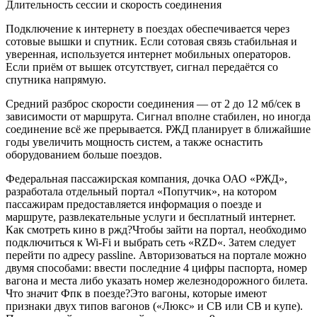
Длительность сессии и скорость соединения
Подключение к интернету в поездах обеспечивается через
сотовые вышки и спутник. Если сотовая связь стабильная и
уверенная, используется интернет мобильных операторов.
Если приём от вышек отсутствует, сигнал передаётся со
спутника напрямую.
Средний разброс скорости соединения — от 2 до 12 мб/сек в
зависимости от маршрута. Сигнал вполне стабилен, но иногда
соединение всё же прерывается. РЖД планирует в ближайшие
годы увеличить мощность систем, а также оснастить
оборудованием больше поездов.
Федеральная пассажирская компания, дочка ОАО «РЖД»,
разработала отдельный портал «Попутчик», на котором
пассажирам предоставляется информация о поезде и
маршруте, развлекательные услуги и бесплатный интернет.
Как смотреть кино в ржд?Чтобы зайти на портал, необходимо
подключиться к Wi-Fi и выбрать сеть «RZD«. Затем следует
перейти по адресу passline. Авторизоваться на портале можно
двумя способами: ввести последние 4 цифры паспорта, номер
вагона и места либо указать номер железнодорожного билета.
Что значит Фпк в поезде?Это вагоны, которые имеют
признаки двух типов вагонов («Люкс» и СВ или СВ и купе).