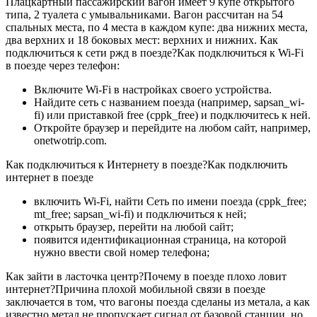
Плацкартный пассажирский вагон имеет 9 купе открытого
типа, 2 туалета с умывальниками. Вагон рассчитан на 54
спальных места, по 4 места в каждом купе: два нижних места,
два верхних и 18 боковых мест: верхних и нижних. Как
подключиться к сети ржд в поезде?Как подключиться к Wi-Fi
в поезде через телефон:
Включите Wi-Fi в настройках своего устройства.
Найдите сеть с названием поезда (например, sapsan_wi-
fi) или приставкой free (cppk_free) и подключитесь к ней.
Откройте браузер и перейдите на любом сайт, например,
onetwotrip.com.
Как подключиться к Интернету в поезде?Как подключить
интернет в поезде
включить Wi-Fi, найти Сеть по имени поезда (cppk_free;
mt_free; sapsan_wi-fi) и подключиться к ней;
открыть браузер, перейти на любой сайт;
появится идентификационная страница, на которой
нужно ввести свой номер телефона;
Как зайти в ласточка центр?Почему в поезде плохо ловит
интернет?Причина плохой мобильной связи в поезде
заключается в том, что вагоны поезда сделаны из метала, а как
известно метал не пропускает сигнал от базовой станции, но