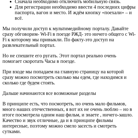
Сначала необходимо отключить мобильную связь.
Для регистрации необходимо ввести 4 последних цифры
паспорта, вагон и место. И ждём кнопку «поехали» – и
всё.
Мы получили доступ к мультимедийному порталу. Давайте
сразу обговорим- Wi-Fi в поезде РЖД- это ничего общего с Wi-
Fi к которому мы привыкли. По факту-это доступ на
развлекательный портал.
Но не спешите его ругать. Этот портал реально очень
помогает скоротать Часы в поезде.
При входе мы попадаем на главную страницу на которой
сразу можно посмотреть сколько мы едем, где находимся и
сколько где будем стоять.
Дальше начинаются все возможные разделы
В принципе есть, что посмотреть, но очень мало фильмов,
много наших отечественных, я вот их не очень люблю – но в
итоге посмотрела одним наш фильм, и знаете , ничего-зашло.
Качество и звук отличные, да и в принципе фильмы
интересные, поэтому можно смело засесть и смотреть
сутками.