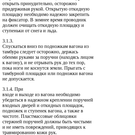
открыть принудительно, осторожно
придерживая рукой. Открытую откидную
площадку необходимо надежно закрепить
на фиксатор. В зимнее время проводник
должен очищать откидную площадку и
ступеньки от снега и льда.
3.1.3.
Спускаться вниз по подножкам вагона из
тамбура следует осторожно, держась
обеими руками за поручни (находясь лицом
к вагону), и не отрывать рук до тех пор,
пока ноги не коснутся земли. Прыгать с
тамбурной площадки или подножки вагона
не допускается.
3.1.4. При
входе и выходе из вагона необходимо
убедиться в надежном креплении поручней
входных дверей и откидных площадок,
подножек и ступенек вагона, а также в
чистоте. Пластмассовые облицовки
стержней поручней должны быть чистыми
и не иметь повреждений, приводящих к
травмированию кожи рук.