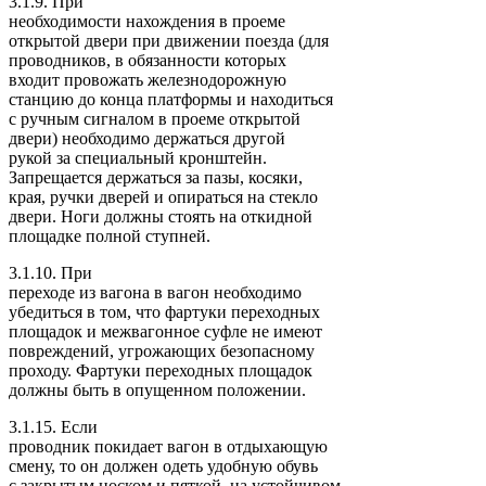
3.1.9. При
необходимости нахождения в проеме
открытой двери при движении поезда (для
проводников, в обязанности которых
входит провожать железнодорожную
станцию до конца платформы и находиться
с ручным сигналом в проеме открытой
двери) необходимо держаться другой
рукой за специальный кронштейн.
Запрещается держаться за пазы, косяки,
края, ручки дверей и опираться на стекло
двери. Ноги должны стоять на откидной
площадке полной ступней.
3.1.10. При
переходе из вагона в вагон необходимо
убедиться в том, что фартуки переходных
площадок и межвагонное суфле не имеют
повреждений, угрожающих безопасному
проходу. Фартуки переходных площадок
должны быть в опущенном положении.
3.1.15. Если
проводник покидает вагон в отдыхающую
смену, то он должен одеть удобную обувь
с закрытым носком и пяткой, на устойчивом