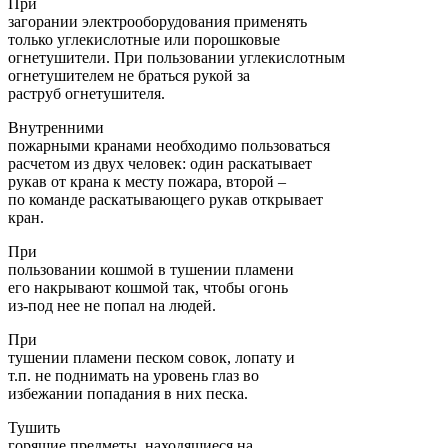
При
загорании электрооборудования применять
только углекислотные или порошковые
огнетушители. При пользовании углекислотным
огнетушителем не браться рукой за
раструб огнетушителя.
Внутренними
пожарными кранами необходимо пользоваться
расчетом из двух человек: один раскатывает
рукав от крана к месту пожара, второй –
по команде раскатывающего рукав открывает
кран.
При
пользовании кошмой в тушении пламени
его накрывают кошмой так, чтобы огонь
из-под нее не попал на людей.
При
тушении пламени песком совок, лопату и
т.п. не поднимать на уровень глаз во
избежании попадания в них песка.
Тушить
горящие предметы, находящиеся на