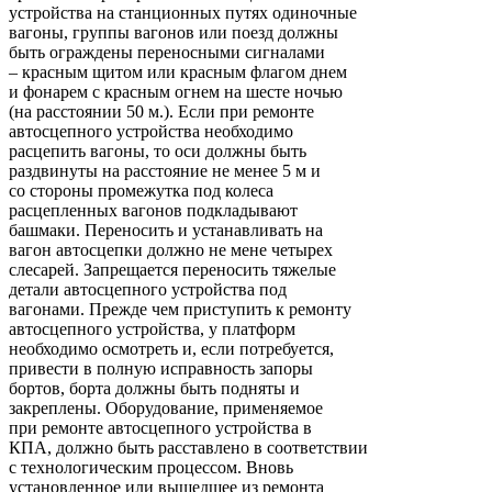
устройства на станционных путях одиночные
вагоны, группы вагонов или поезд должны
быть ограждены переносными сигналами
– красным щитом или красным флагом днем
и фонарем с красным огнем на шесте ночью
(на расстоянии 50 м.). Если при ремонте
автосцепного устройства необходимо
расцепить вагоны, то оси должны быть
раздвинуты на расстояние не менее 5 м и
со стороны промежутка под колеса
расцепленных вагонов подкладывают
башмаки. Переносить и устанавливать на
вагон автосцепки должно не мене четырех
слесарей. Запрещается переносить тяжелые
детали автосцепного устройства под
вагонами. Прежде чем приступить к ремонту
автосцепного устройства, у платформ
необходимо осмотреть и, если потребуется,
привести в полную исправность запоры
бортов, борта должны быть подняты и
закреплены. Оборудование, применяемое
при ремонте автосцепного устройства в
КПА, должно быть расставлено в соответствии
с технологическим процессом. Вновь
установленное или вышедшее из ремонта