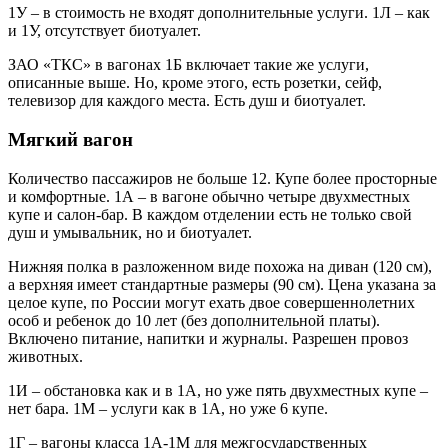
1У – в стоимость не входят дополнительные услуги. 1Л – как
и 1У, отсутствует биотуалет.
ЗАО «ТКС» в вагонах 1Б включает такие же услуги,
описанные выше. Но, кроме этого, есть розетки, сейф,
телевизор для каждого места. Есть душ и биотуалет.
Мягкий вагон
Количество пассажиров не больше 12. Купе более просторные
и комфортные. 1А – в вагоне обычно четыре двухместных
купе и салон-бар. В каждом отделении есть не только свой
душ и умывальник, но и биотуалет.
Нижняя полка в разложенном виде похожа на диван (120 см),
а верхняя имеет стандартные размеры (90 см). Цена указана за
целое купе, по России могут ехать двое совершеннолетних
особ и ребенок до 10 лет (без дополнительной платы).
Включено питание, напитки и журналы. Разрешен провоз
животных.
1И – обстановка как и в 1А, но уже пять двухместных купе –
нет бара. 1М – услуги как в 1А, но уже 6 купе.
1Г – вагоны класса 1А-1М для межгосударственных