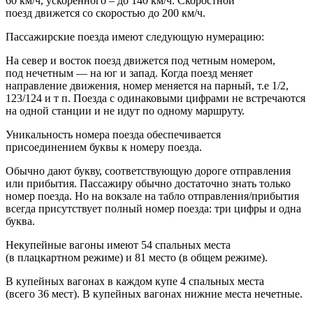
60 км/ч, ускоренного – до 140 км/ч. Скоростной
поезд движется со скоростью до 200 км/ч.
Пассажирские поезда имеют следующую нумерацию:
На север и восток поезд движется под четным номером,
под нечетным — на юг и запад. Когда поезд меняет
направление движения, номер меняется на парный, т.е 1/2,
123/124 и т п. Поезда с одинаковыми цифрами не встречаются
на одной станции и не идут по одному маршруту.
Уникальность номера поезда обеспечивается
присоединением буквы к номеру поезда.
Обычно дают букву, соответствующую дороге отправления
или прибытия. Пассажиру обычно достаточно знать только
номер поезда. Но на вокзале на табло отправления/прибытия
всегда присутствует полный номер поезда: три цифры и одна
буква.
Некупейные вагоны имеют 54 спальных места
(в плацкартном режиме) и 81 место (в общем режиме).
В купейных вагонах в каждом купе 4 спальных места
(всего 36 мест). В купейных вагонах нижние места нечетные.