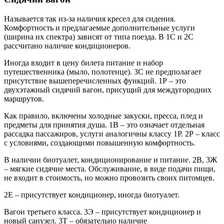
Называется так из-за наличия кресел для сидения.
Комфортность и предлагаемые дополнительные услуги
(ширина их спектра) зависят от типа поезда. В 1С и 2С
рассчитано наличие кондиционеров.
Иногда входит в цену билета питание и набор
путешественника (мыло, полотенце). 3С не предполагает
присутствие вышеперечисленных функций. 1Р – это
двухэтажный сидячий вагон, присущий для междугородних
маршрутов.
Как правило, включены холодные закуски, пресса, плед и
предметы для принятия душа. 1В – это означает отдельная
рассадка пассажиров, услуги аналогичны классу 1Р. 2Р – класс
с условиями, создающими повышенную комфортность.
В наличии биотуалет, кондиционирование и питание. 2В, 3Ж
– мягкие сидячие места. Обслуживание, в виде подачи пищи,
не входит в стоимость, но можно провозить своих питомцев.
2Е – присутствует кондиционер, иногда биотуалет.
Вагон третьего класса. 3Э – присутствует кондиционер и
новый санузел. 3Т – обязательно наличие