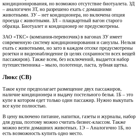
кондиционирования, но возможно отсутствие биотуалета. ЗД
– аналогичен ЗТ, но разрешено ехать с домашними
животными. ЗУ – нет кондиционера, но включена опция
проезда с животными. ЗЛ – плацкартный вагон старого
образца. Биотуалет и кондиционер не предусмотрены.
ЗАО «ТКС» (компания-перевозчик) в вагонах ЗУ имеет
современную систему кондиционирования и санузлы. Нельзя
ехать с животными, но зато в каждом отсеке предусмотрены
розетки и видеонаблюдение (в целях сохранности всех вещей
пассажиров). Также всем, без исключений, выдается набор
путешественника – мыло, полотенце, паста, зубная щетка.
Люкс (СВ)
Такое купе предполагает размещение двух пассажиров,
наличие кондиционера и выдачу постельного белья. 1Б – это
купе в котором едет только один пассажир. Нужно выкупать
все купе полностью.
В цену включено питание, напитки, газеты и журналы, набор
для душа, поэтому можно считать бизнес-классом. Также
можно везти домашних животных. 1Э – Аналогично 1Б, но
есть возможность купить одно место.