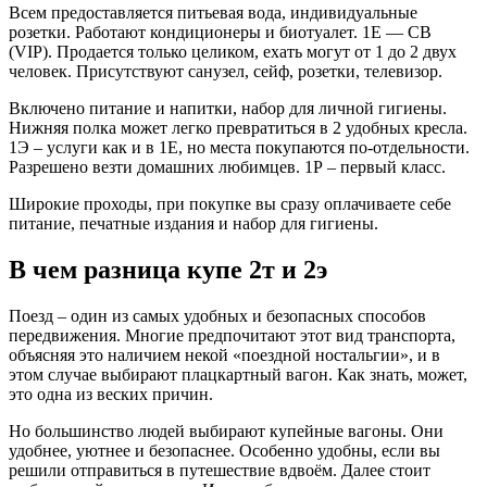
Всем предоставляется питьевая вода, индивидуальные
розетки. Работают кондиционеры и биотуалет. 1Е — СВ
(VIP). Продается только целиком, ехать могут от 1 до 2 двух
человек. Присутствуют санузел, сейф, розетки, телевизор.
Включено питание и напитки, набор для личной гигиены.
Нижняя полка может легко превратиться в 2 удобных кресла.
1Э – услуги как и в 1Е, но места покупаются по-отдельности.
Разрешено везти домашних любимцев. 1Р – первый класс.
Широкие проходы, при покупке вы сразу оплачиваете себе
питание, печатные издания и набор для гигиены.
В чем разница купе 2т и 2э
Поезд – один из самых удобных и безопасных способов
передвижения. Многие предпочитают этот вид транспорта,
объясняя это наличием некой «поездной ностальгии», и в
этом случае выбирают плацкартный вагон. Как знать, может,
это одна из веских причин.
Но большинство людей выбирают купейные вагоны. Они
удобнее, уютнее и безопаснее. Особенно удобны, если вы
решили отправиться в путешествие вдвоём. Далее стоит