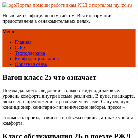
Портал помощи работникам РЖД с порталом my.rzd.ru
Не является официальным сайтом. Вся информация
предоставлена в ознакомительных целях.
Меню
Главная
СДО
Техподдержка
Конфиденциальность
Обратная связь
Вагон класс 2э что означает
Поезда дальнего следования только с виду одинаковые:
уровень комфорта внутри весьма различен. В купе, плацкарте,
люксе есть предложения с разными услугами. Санузел, душ,
кондиционер, санитарно-гигиенические наборы, пресса –
стоимость проезда зависит от объема сервиса, а также уровня
комфорта.
Класс обслуживания 2Б в поезде РЖД