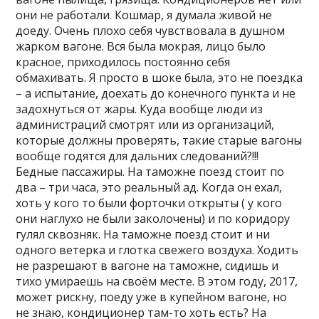
они не работали. Кошмар, я думала живой не
доеду. Очень плохо себя чувствовала в душном
жарком вагоне. Вся была мокрая, лицо было
красное, приходилось постоянно себя
обмахивать. Я просто в шоке была, это не поездка
– а испытание, доехать до конечного пункта и не
задохнуться от жары. Куда вообще люди из
администраций смотрят или из организаций,
которые должны проверять, такие старые вагоны
вообще годятся для дальних следований?!!!
Бедные пассажиры. На таможне поезд стоит по
два – три часа, это реальный ад. Когда он ехал,
хоть у кого то были форточки открыты ( у кого
они наглухо не были заколочены) и по коридору
гулял сквозняк. На таможне поезд стоит и ни
одного ветерка и глотка свежего воздуха. Ходить
не разрешают в вагоне на таможне, сидишь и
тихо умираешь на своём месте. В этом году, 2017,
может рискну, поеду уже в купейном вагоне, но
не знаю, кондиционер там-то хоть есть? На