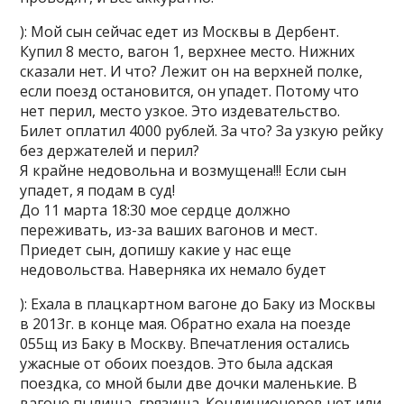
): Мой сын сейчас едет из Москвы в Дербент.
Купил 8 место, вагон 1, верхнее место. Нижних
сказали нет. И что? Лежит он на верхней полке,
если поезд остановится, он упадет. Потому что
нет перил, место узкое. Это издевательство.
Билет оплатил 4000 рублей. За что? За узкую рейку
без держателей и перил?
Я крайне недовольна и возмущена!!! Если сын
упадет, я подам в суд!
До 11 марта 18:30 мое сердце должно
переживать, из-за ваших вагонов и мест.
Приедет сын, допишу какие у нас еще
недовольства. Наверняка их немало будет
): Ехала в плацкартном вагоне до Баку из Москвы
в 2013г. в конце мая. Обратно ехала на поезде
055щ из Баку в Москву. Впечатления остались
ужасные от обоих поездов. Это была адская
поездка, со мной были две дочки маленькие. В
вагоне пылища, грязища. Кондиционеров нет или