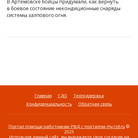
В Артемовске бойцы придумали, как вернуть
в боевое состояние некондиционные снаряды
системы залпового огня.
Главная
СДО
Техподдержка
Конфиденциальность
Обратная связь
Портал помощи работникам РЖД с порталом my.rzd.ru
©
2025
Используя данный сайт, вы выражаете свое согласие на