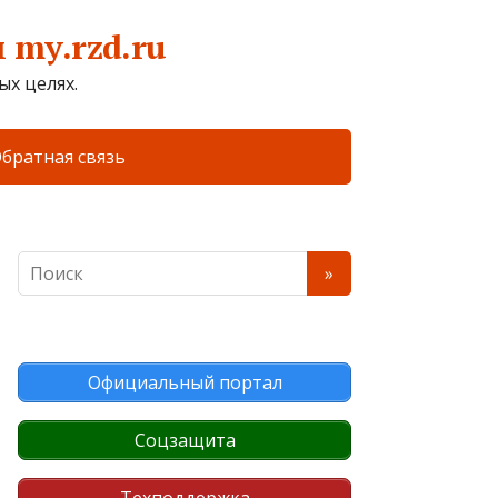
my.rzd.ru
х целях.
братная связь
Официальный портал
Соцзащита