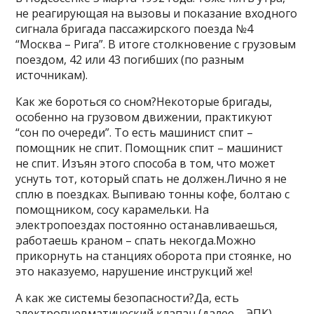
не реагирующая на вызовы и показание входного
сигнала бригада пассажирского поезда №4
“Москва – Рига”. В итоге столкновение с грузовым
поездом, 42 или 43 погибших (по разным
источникам).
Как же бороться со сном?Некоторые бригады,
особенно на грузовом движении, практикуют
“сон по очереди”. То есть машинист спит –
помощник не спит. Помощник спит – машинист
не спит. Изъян этого способа в том, что может
уснуть тот, который спать не должен.Лично я не
сплю в поездках. Выпиваю тонны кофе, болтаю с
помощником, сосу карамельки. На
электропоездах постоянно останавливаешься,
работаешь краном – спать некогда.Можно
прикорнуть на станциях оборота при стоянке, но
это наказуемо, нарушение инструкций же!
А как же системы безопасности?Да, есть
электропневматический клапан (далее – ЭПК),