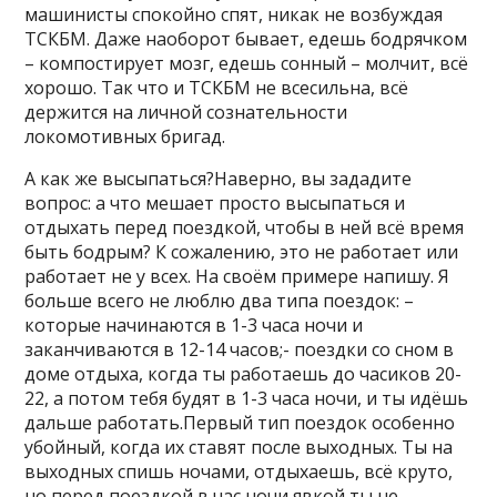
машинисты спокойно спят, никак не возбуждая
ТСКБМ. Даже наоборот бывает, едешь бодрячком
– компостирует мозг, едешь сонный – молчит, всё
хорошо. Так что и ТСКБМ не всесильна, всё
держится на личной сознательности
локомотивных бригад.
А как же высыпаться?Наверно, вы зададите
вопрос: а что мешает просто высыпаться и
отдыхать перед поездкой, чтобы в ней всё время
быть бодрым? К сожалению, это не работает или
работает не у всех. На своём примере напишу. Я
больше всего не люблю два типа поездок: –
которые начинаются в 1-3 часа ночи и
заканчиваются в 12-14 часов;- поездки со сном в
доме отдыха, когда ты работаешь до часиков 20-
22, а потом тебя будят в 1-3 часа ночи, и ты идёшь
дальше работать.Первый тип поездок особенно
убойный, когда их ставят после выходных. Ты на
выходных спишь ночами, отдыхаешь, всё круто,
но перед поездкой в час ночи явкой ты не