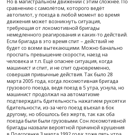
Но в магистральном движении с этим сложнее. По
сравнению с самолётом, которого ведёт
автопилот, у поезда в любой момент во время
движения может возникнуть ситуация,
требующая от локомотивной бригады
немедленного реагирования и каких-то действий.
Если бригада в это время спит – действий не
будет со всеми вытекающими. Можно банально
проспать превышение скорости, наезд на
человека и т.п. Ещё опаснее ситуация, когда
машинист и спит, и не спит одновременно,
совершая привычные действия. Так было 28
марта 2005 года, когда локомотивная бригада
грузового поезда, ведя поезд в 5 утра, уснула, но
машинист продолжал на автоматизме
подтверждать бдительность нажатием рукоятки
бдительности, из-за чего поезд въехал в бок
другому, но обошлось без жертв, так как оба
поезда были были грузовыми. Сон локомотивной
бригады назвали вероятной причиной крушения
в Подсосенке 3 марта 1992 года: тоже пять утра,