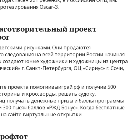
ода спасён 221 ребёнок, в Российский ОНЦ им.
протезирования Oscar-3.
лаготворительный проект
рог
 детскими рисунками. Они продаются
о следования на всей территории России начиная
ток создают юные художники и художницы из центра
ский» г. Санкт-Петербурга, ОЦ «Сириус» г. Сочи,
йте проекта помогиивыиграй.рф и получив 500
кторины и кроссворды, решать судоку,
есяц получать денежные призы и баллы программы
и 300 тысяч баллов «РЖД Бонус». Когда бесплатные
 на сайте виртуальные открытки.
эрофлот