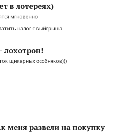
ет в лотереях)
ятся мгновенно
латить налог с выйгрыша
– лохотрон!
ток щикарных особняков)))
к меня развели на покупку