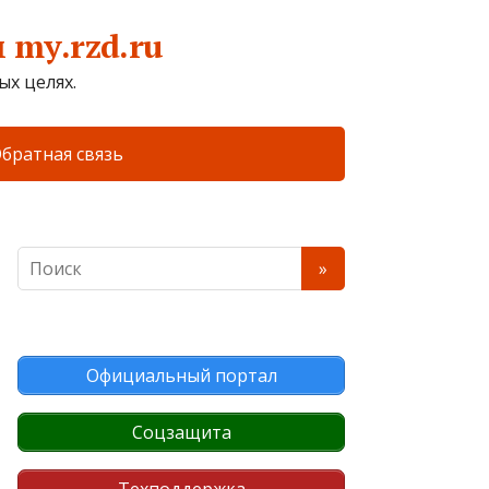
my.rzd.ru
х целях.
братная связь
Официальный портал
Соцзащита