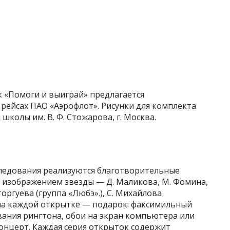
к «Помоги и выиграй» предлагается
 рейсах ПАО «Аэрофлот». Рисунки для комплекта
колы им. В. Ф. Стожарова, г. Москва.
 следования реализуются благотворительные
с изображением звезды — Д. Маликова, М. Фомина,
сторгуева (группа «Любэ».), С. Михайлова
м на каждой открытке — подарок: факсимильный
вания рингтона, обои на экран компьютера или
онцерт. Каждая серия открыток содержит