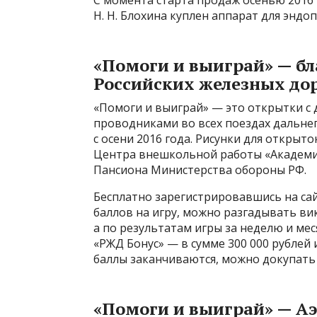
С момента старта продаж осенью 2016 г
Н. Н. Блохина куплен аппарат для эндо
«Помоги и выиграй» — б
Российских железных до
«Помоги и выиграй» — это открытки с
проводниками во всех поездах дальнег
с осени 2016 года. Рисунки для откры
Центра внешкольной работы «Академиче
Пансиона Министерства обороны РФ.
Бесплатно зарегистрировавшись на са
баллов на игру, можно разгадывать ви
а по результатам игры за неделю и м
«РЖД Бонус» — в сумме 300 000 рублей 
баллы заканчиваются, можно докупать
«Помоги и выиграй» — А