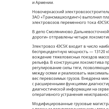
и Армении.
Новочеркасский электровозостроитель
ЗАО «Трансмашхолдинг») выполнил пла
электровозов переменного тока 4ЭС5К
В депо Смоляниново Дальневосточной 
дороги» отправлены четыре локомотива
Электровоз 4ЭС5К входит в число наи
беспрецедентную мощность — 13120 кВ
вождение тяжеловесных поездов массой
рельефа. В конструкции локомотива п
регулирование силы тяги, позволяюще
между осями и реализовать максимальн
вес перевозимых грузов. Внедрена ми
с расширенными функциями диагности
диагностической информации на серве
оперативного устранения неисправнос
Модифицированные грузовые магистра