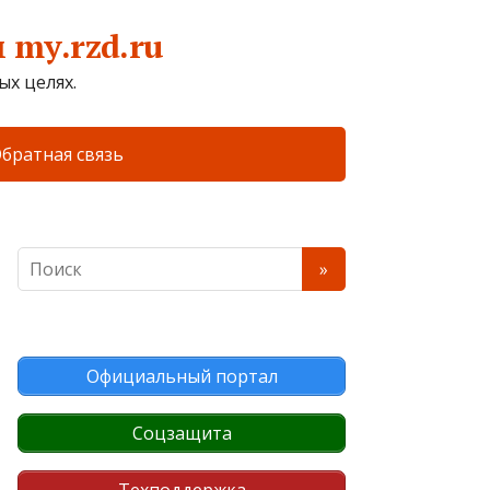
my.rzd.ru
х целях.
братная связь
Официальный портал
Соцзащита