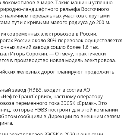
х локомотивов в мире. Такие машины успешно
 природно-ландшафтного рельефа Восточного
ся наличием перевальных участков с крутыми
ами пути с кривыми малого радиуса до 200 м.
ия современных электровозов в России.
огах России около 80% перевозок осуществляется
очных линий завода сошло более 1,6 тыс.
зал Игорь Сорокин. — Отмечу, практически
ется в производство новая модель электровоза.
сийских железных дорог планируют продолжить
ный завод (НЭВЗ, входит в состав АО
 «НефтеТрансСервис», частному оператору
ровоза переменного тока 3ЭС5К «Ермак». Это
иниц, которые НЭВЗ построит для этой компании
 Об этом сообщили в Дирекции по внешним связям
инга.
семи электровозов 3ЭС5К в 2020 и еще семи —