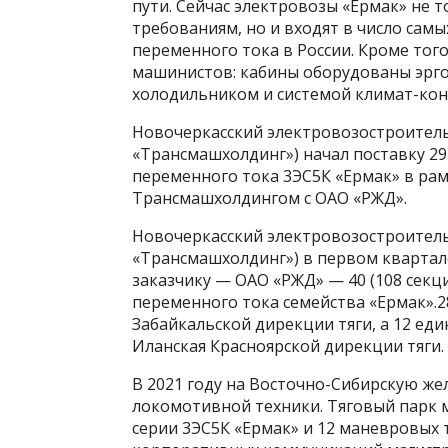
пути. Сейчас электровозы «Ермак» не
требованиям, но и входят в число са
переменного тока в России. Кроме того
машинистов: кабины оборудованы эрг
холодильником и системой климат-кон
Новочеркасский электровозостроитель
«Трансмашхолдинг») начал поставку 2
переменного тока 3ЭС5К «Ермак» в ра
Трансмашхолдингом с ОАО «РЖД».
Новочеркасский электровозостроитель
«Трансмашхолдинг») в первом квартал
заказчику — ОАО «РЖД» — 40 (108 секц
переменного тока семейства «Ермак».2
Забайкальской дирекции тяги, а 12 е
Иланская Красноярской дирекции тяги.
В 2021 году на Восточно-Сибирскую же
локомотивной техники. Тяговый парк 
серии 3ЭС5К «Ермак» и 12 маневровых