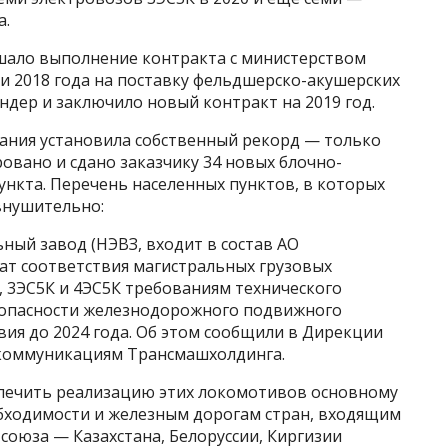
а.
ршало выполнение контракта с министерством
и 2018 года на поставку фельдшерско-акушерских
ендер и заключило новый контракт на 2019 год.
ания установила собственный рекорд — только
ровано и сдано заказчику 34 новых блочно-
нкта. Перечень населенных пунктов, в которых
внушительно:
ный завод (НЭВЗ, входит в состав АО
ат соответствия магистральных грузовых
 3ЭС5К и 4ЭС5К требованиям технического
зопасности железнодорожного подвижного
твия до 2024 года. Об этом сообщили в Дирекции
коммуникациям Трансмашхолдинга.
спечить реализацию этих локомотивов основному
обходимости и железным дорогам стран, входящим
 союза — Казахстана, Белоруссии, Киргизии