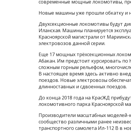
современные мощные локомотивы, пре
Новые машины уже прошли обкатку и н
Двухсекционные локомотивы будут ди
Иланская. Машины планируется эксплу
Красноярской магистрали от Мариинска
электровозов данной серии.
Еще 17 мощных трёхсекционных локом
Абакан. Им предстоит курсировать по
сложным горным рельефом, многочисл
В настоящее время здесь активно вне
поездов. Новые электровозы обеспечат
длинноставных и сдвоенных поездов.
До конца 2018 года на КрасЖД прибуду
локомотивного парка Красноярской маг
Производители масштабных моделей-к
сообщество различными ранее неизвес
транспортного самолета Ил-112 В в но