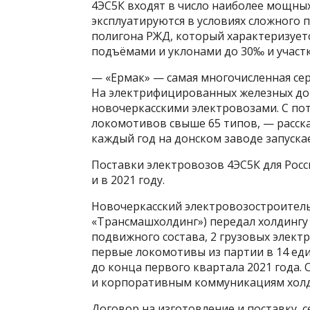
4ЭС5К входят в число наиболее мощны
эксплуатируются в условиях сложного
полигона РЖД, который характеризует
подъёмами и уклонами до 30‰ и участк
— «Ермак» — самая многочисленная сер
На электрифицированных железных дор
новочеркасскими электровозами. С пот
локомотивов свыше 65 типов, — расска
каждый год на донском заводе запуска
Поставки электровозов 4ЭС5К для Рос
и в 2021 году.
Новочеркасский электровозостроитель
«Трансмашхолдинг») передал холдингу
подвижного состава, 2 грузовых элект
первые локомотивы из партии в 14 ед
до конца первого квартала 2021 года.
и корпоративным коммуникациям холд
Договор на изготовление и поставку, 