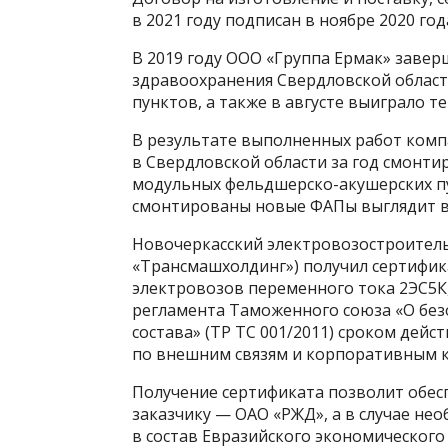
в 2021 году подписан в ноябре 2020 год
В 2019 году ООО «Группа Ермак» заве
здравоохранения Свердловской област
пунктов, а также в августе выиграло т
В результате выполненных работ комп
в Свердловской области за год смонти
модульных фельдшерско-акушерских пу
смонтированы новые ФАПы выглядит 
Новочеркасский электровозостроитель
«Трансмашхолдинг») получил сертифик
электровозов переменного тока 2ЭС5К,
регламента Таможенного союза «О бе
состава» (ТР ТС 001/2011) сроком дейс
по внешним связям и корпоративным 
Получение сертификата позволит обе
заказчику — ОАО «РЖД», а в случае не
в состав Евразийского экономического