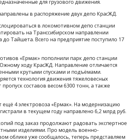
дназначенные для грузового движения.
аправлены в распоряжение двух депо КрасЖД.
слоцироваться в локомотивном депо станции
атировать на Транссибирском направлении
 до Тайшета. Всего на предприятие поступило 17
отивов «Ермак» пополнили парк депо станции
 Южному ходу КрасЖД. Направление отличается
енными крутыми спусками и подъёмами.
дряется технология движения тяжеловесных
 пропуск составов весом 6300 тонн, а также
т ещё 4 электровоза «Ермак». На модернизацию
истрали в текущем году направлено 6,2 млрд руб.
опий под заказ продолжают радовать экспертное
тными изделиями. Про модель военно-
вом облике уже сообщалось, теперь представляем