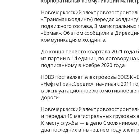
корпоративных коммуникаций магистр
Новочеркасский электровозостроитель
«Трансмашхолдинг») передал холдингу
подвижного состава, 3 магистральных 
«Ермак». Об этом сообщили в Дирекци
коммуникациям холдинга.
До конца первого квартала 2021 года 
из партии в 14 единиц по договору на 
подписанному в ноябре 2020 года.
НЭВЗ поставляет электровозы 3ЭС5К «
«НефтеТрансСервис», начиная с 2011 г
в эксплуатационное локомотивное де
дороги.
Новочеркасский электровозостроительн
и передал 15 магистральных грузовых 
К месту службы — в депо Смоляниново
два последних в нынешнем году электр