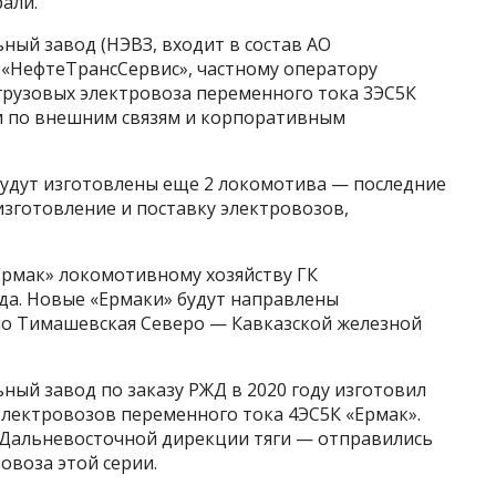
али.
ный завод (НЭВЗ, входит в состав АО
 «НефтеТрансСервис», частному оператору
грузовых электровоза переменного тока 3ЭС5К
и по внешним связям и корпоративным
будут изготовлены еще 2 локомотива — последние
изготовление и поставку электровозов,
Ермак» локомотивному хозяйству ГК
ода. Новые «Ермаки» будут направлены
по Тимашевская Северо — Кавказской железной
ый завод по заказу РЖД в 2020 году изготовил
электровозов переменного тока 4ЭС5К «Ермак».
 Дальневосточной дирекции тяги — отправились
овоза этой серии.