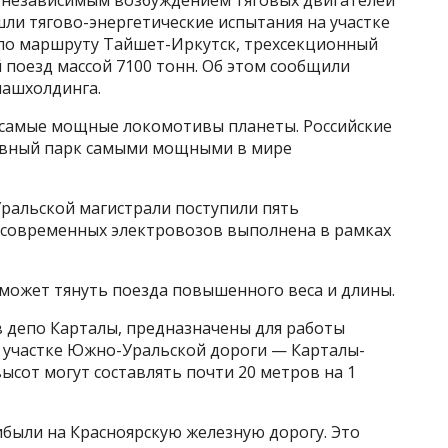
и независимым возбуждением тяговых двигателей
ли тягово-энергетические испытания на участке
 по маршруту Тайшет-Иркутск, трехсекционный
поезд массой 7100 тонн. Об этом сообщили
машхолдинга.
 самые мощные локомотивы планеты. Российские
ивный парк самыми мощными в мире
ральской магистрали поступили пять
 современных электровозов выполнена в рамках
может тянуть поезда повышенного веса и длины.
в депо Карталы, предназначены для работы
у участке Южно-Уральской дороги — Карталы-
ысот могут составлять почти 20 метров на 1
ибыли на Красноярскую железную дорогу. Это