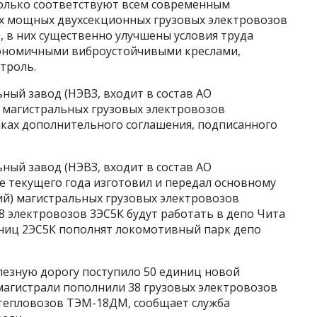
 только соответствуют всем современным
мых мощных двухсекционных грузовых электровозов
, в них существенно улучшены условия труда
ономичными виброустойчивыми креслами,
троль.
ный завод (НЭВЗ, входит в состав АО
9 магистральных грузовых электровозов
мках дополнительного соглашения, подписанного
ный завод (НЭВЗ, входит в состав АО
е текущего года изготовил и передал основному
ий) магистральных грузовых электровозов
8 электровозов 3ЭС5К будут работать в депо Чита
диниц 2ЭС5К пополнят локомотивный парк депо
лезную дорогу поступило 50 единиц новой
магистрали пополнили 38 грузовых электровозов
 тепловозов ТЭМ-18ДМ, сообщает служба