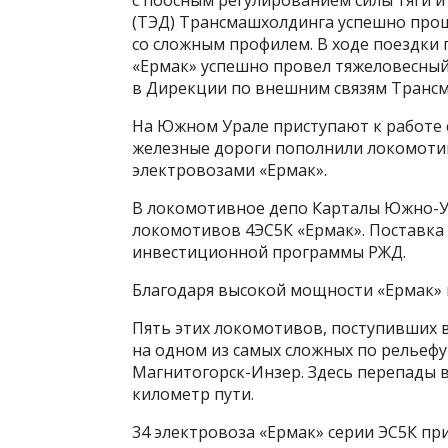
с поосным регулированием силы тяги 
(ТЭД) Трансмашхолдинга успешно прош
со сложным профилем. В ходе поездки
«Ермак» успешно провел тяжеловесный 
в Дирекции по внешним связям Транс
На Южном Урале приступают к работе
железные дороги пополнили локомот
электровозами «Ермак».
В локомотивное депо Карталы Южно-У
локомотивов 4ЭС5К «Ермак». Поставка
инвестиционной программы РЖД.
Благодаря высокой мощности «Ермак» 
Пять этих локомотивов, поступивших 
на одном из самых сложных по рельеф
Магнитогорск-Инзер. Здесь перепады в
километр пути.
34 электровоза «Ермак» серии ЭС5К пр