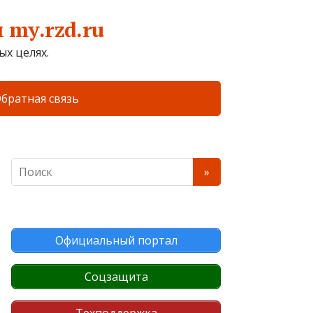
my.rzd.ru
х целях.
братная связь
Официальный портал
Соцзащита