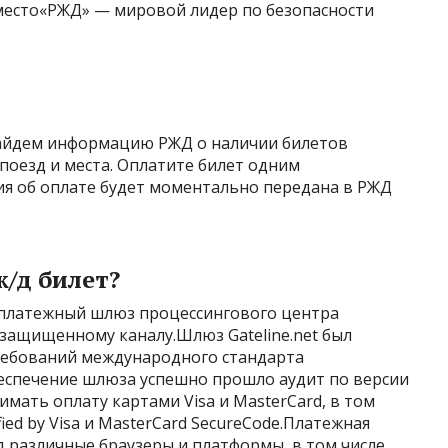
место«РЖД» — мировой лидер по безопасности
найдем информацию РЖД о наличии билетов
поезд и места. Оплатите билет одним
я об оплате будет моментально передана в РЖД
/д билет?
з платежный шлюз процессингового центра
о защищенному каналу.Шлюз Gateline.net был
требований международного стандарта
беспечение шлюза успешно прошло аудит по версии
нимать оплату картами Visa и MasterCard, в том
fied by Visa и MasterCard SecureCode.Платежная
д различные браузеры и платформы, в том числе