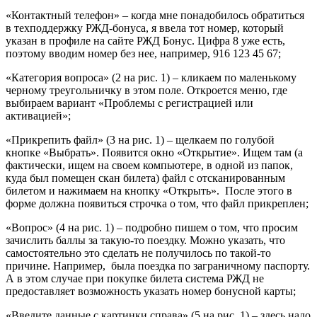
«Контактный телефон» – когда мне понадобилось обратиться
в техподдержку РЖД-бонуса, я ввела тот номер, который
указан в профиле на сайте РЖД Бонус. Цифра 8 уже есть,
поэтому вводим номер без нее, например, 916 123 45 67;
«Категория вопроса» (2 на рис. 1) – кликаем по маленькому
черному треугольничку в этом поле. Откроется меню, где
выбираем вариант «Проблемы с регистрацией или
активацией»;
«Прикрепить файл» (3 на рис. 1) – щелкаем по голубой
кнопке «Выбрать». Появится окно «Открытие». Ищем там (а
фактически, ищем на своем компьютере, в одной из папок,
куда был помещен скан билета) файл с отсканированным
билетом и нажимаем на кнопку «Открыть». После этого в
форме должна появиться строчка о том, что файл прикреплен;
«Вопрос» (4 на рис. 1) – подробно пишем о том, что просим
зачислить баллы за такую-то поездку. Можно указать, что
самостоятельно это сделать не получилось по такой-то
причине. Например, была поездка по заграничному паспорту.
А в этом случае при покупке билета система РЖД не
предоставляет возможность указать номер бонусной карты;
«Введите данные с картинки справа» (5 на рис. 1) – здесь надо