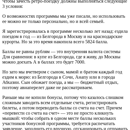
Чтобы зачесть ретро-поездку должны выполняться следующие
3 условия:
О возможностях программы мы уже писали, но использовать
ее можно не только персонально, но и всей семьей.
Я зарегистрировалась в программе несколько лет назад: ездила
поездом в год — из Белгорода в Москву и на краснодарские
курорты. Но за это время накопила всего 5824 балла.
Баллы не равны рублям — это внутренняя валюта системы
Для сравнения: в купе из Белгорода, где я живу, до Москвы
можно доехать А в баллах это будет 7000.
Но зато мы вчетвером с сыном, мамой и братом каждый год
ездим к морю: из Белгорода в Сочи, Анапу или в города
Абхазии. Сын обожает поезда, а мы — бюджетный отдых,
поэтому авиаперелет даже не рассматриваем.
Раньше мы не копили бонусы, потому что казалось слишком
сложным заводить всем отдельные счета, регистрировать
билеты, а потом переводить баллы со счета на счет. Причем
«перевести со счета на счет» — это не просто кликнуть
мышкой: чтобы собрать в одном месте баллы нескольких
участников бонусной программы, требуется распечатать
заявление, заполнить его вручную, отсканировать и отправить