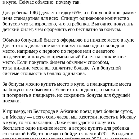
в купе. Сейчас объясню, почему так.
Для ребенка РЖД делает скидку 65%, а в бонусной программе
цена стандартная для всех. Спишут одинаковое количество
бонусов что за взрослого, что за ребенка. Выгоднее покупать
детский билет, чем оформлять его бесплатно за бонусы.
Обычно бонусный билет я оформляю на нижнее место в купе.
Для этого в диапазоне мест ввожу только одно свободное
место, например с первого по первое или с девятого
по девятое, и получаю премиальный билет на конкретное
место. Если покупать билеты обычным способом,
то за нижние места вы заплатите больше. А в бонусной
системе стоимость в баллах одинакова.
За бонусы можно купить место в купе, а плацкартные места
на бонусы не обменяют. Если ехать недолго, то можно
и потерпеть в плацкарте, но сохранить бонусы для будущей
поездки.
К примеру, из Белгорода в Абхазию поезд идет больше суток,
а в Москву — всего семь часов. мы захотели поехать в Москву
в купе, то это накладно. Даже если удастся получить
бесплатно одно нижнее место, а второе купить для ребенка
со скидкой 65%, то поездка обойдется нам в 4792 . В сидячем