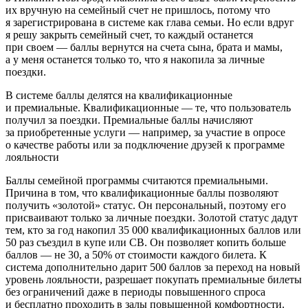
их вручную на семейный счет не пришлось, потому что
я зарегистрирована в системе как глава семьи. Но если вдруг
я решу закрыть семейный счет, то каждый останется
при своем — баллы вернутся на счета сына, брата и мамы,
а у меня останется только то, что я накопила за личные
поездки.
В системе баллы делятся на квалификационные
и премиальные. Квалификационные — те, что пользователь
получил за поездки. Премиальные баллы начисляют
за приобретенные услуги — например, за участие в опросе
о качестве работы или за подключение друзей к программе
лояльности
Баллы семейной программы считаются премиальными.
Причина в том, что квалификационные баллы позволяют
получить «золотой» статус. Он персональный, поэтому его
присваивают только за личные поездки. Золотой статус дадут
тем, кто за год накопил 35 000 квалификационных баллов или
50 раз съездил в купе или СВ. Он позволяет копить больше
баллов — не 30, а 50% от стоимости каждого билета. К
система дополнительно дарит 500 баллов за переход на новый
уровень лояльности, разрешает покупать премиальные билеты
без ограничений даже в периоды повышенного спроса
и бесплатно проходить в залы повышенной комфортности.