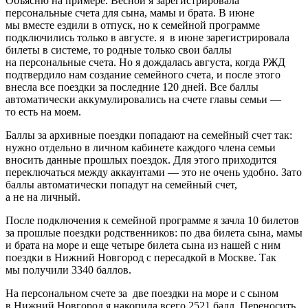
Объясню на примере. Весной я зарегистрировала
персональные счета для сына, мамы и брата. В июне
мы вместе ездили в отпуск, но к семейной программе
подключились только в августе. я в июне зарегистрировала
билеты в системе, то родные только свои баллы
на персональные счета. Но я дождалась августа, когда РЖД
подтвердило нам создание семейного счета, и после этого
внесла все поездки за последние 120 дней. Все баллы
автоматически аккумулировались на счете главы семьи —
то есть на моем.
Баллы за архивные поездки попадают на семейный счет так:
нужно отдельно в личном кабинете каждого члена семьи
вносить данные прошлых поездок. Для этого приходится
переключаться между аккаунтами — это не очень удобно. Зато
баллы автоматически попадут на семейный счет,
а не на личный.
После подключения к семейной программе я зачла 10 билетов
за прошлые поездки родственников: по два билета сына, мамы
и брата на море и еще четыре билета сына из нашей с ним
поездки в Нижний Новгород с пересадкой в Москве. Так
мы получили 3340 баллов.
На персональном счете за две поездки на море и с сыном
в Нижний Новгород я накопила всего 2521 балл. Переносить