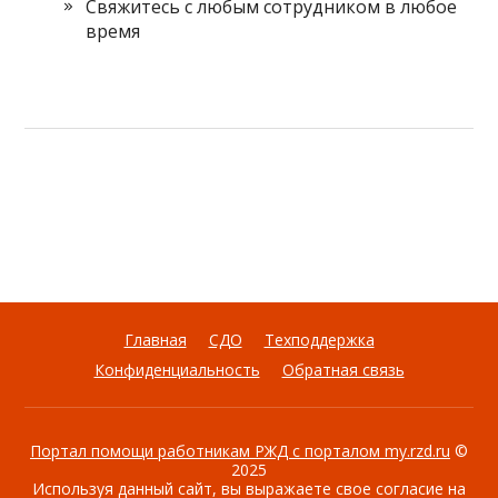
Свяжитесь с любым сотрудником в любое
время
Главная
СДО
Техподдержка
Конфиденциальность
Обратная связь
Портал помощи работникам РЖД с порталом my.rzd.ru
©
2025
Используя данный сайт, вы выражаете свое согласие на