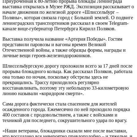
Приуроченная к 80-летию прорыва блокады Ленинграда
выставка открылась в Музее РЖД. Экспозиция рассказывает о
начале движения по железной дороге «Шлиссельбург –
Поляны», которая связала город с Большой землей. О подвиге
ленинградских транспортников рассказал в своем Telegram-
канале вице-губернатор Петербурга Кирилл Поляков.
Выставка получила название «Артерия Победы». Гостям
представили паровозы и вагоны времен Великой
Отечественной войны, а также образцы формы, награды и
личные вещи героев-железнодорожников.
Шлиссельбургскую дорогу проложили всего за 17 дней после
прорыва блокадного кольца. Как рассказал Поляков, работала
она только по ночам, поскольку обстрелы здесь не
прекращались. Трассу приходилось регулярно
восстанавливать, поэтому эту небольшую 33-километровую
линию называли «коридором смерти».
Сама дорога фактически стала спасением для жителей
осажденного города. Ежемесячно по ней проходило порядка
400 составов с продовольствием, а также с войсками и
техникой для последнего, сокрушительного удара по врагу.
«Наши ветераны, блокадники сказали мне после выставки,
что воссоздано все невероятно правдоподобно – и тяжелые, и