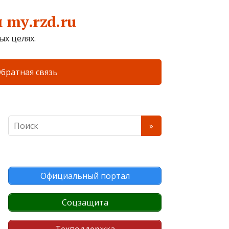
my.rzd.ru
х целях.
братная связь
Официальный портал
Соцзащита