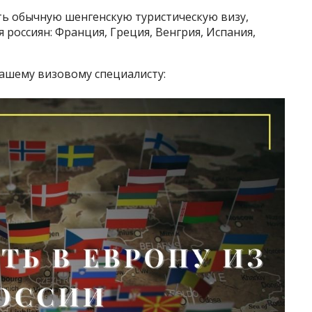
ть обычную шенгенскую туристическую визу,
россиян: Франция, Греция, Венгрия, Испания,
ашему визовому специалисту: