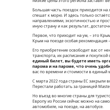
низкие цены этого региона заставят ве
Большая часть поездок приходится на 
спешат к морю. И здесь только остаё
направлениями, экзотичностью и прост
иную страну и как результат, достато
Первое, что приходит на ум, – это Кры
Крым на поезде особая рекомендация –
Его приобретение освободит вас от н
транспорта, их расписания и покупкой 
единый билет, вы будете иметь орг
парома и на пароме, что очень удобн
вас по времени и стоимости в единый 
С марта 2022 года страны ЕС
закрыли в
Перестали работать за границей Master
Но въезд во многие страны для турист
Европу из России сейчас можно на само
автомобиле, на поезде, на автобусе.