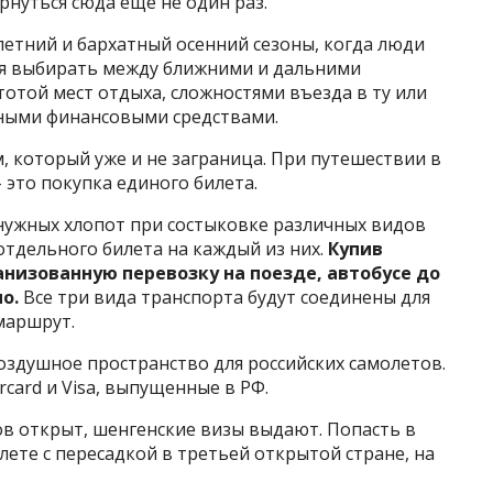
рнуться сюда ещё не один раз.
летний и бархатный осенний сезоны, когда люди
тся выбирать между ближними и дальними
отой мест отдыха, сложностями въезда в ту или
чными финансовыми средствами.
м, который уже и не заграница. При путешествии в
 это покупка единого билета.
енужных хлопот при состыковке различных видов
отдельного билета на каждый из них.
Купив
анизованную перевозку на поезде, автобусе до
о.
Все три вида транспорта будут соединены для
маршрут.
оздушное пространство для российских самолетов
.
card и Visa, выпущенные в РФ.
ов открыт, шенгенские визы выдают. Попасть в
лете с пересадкой в третьей открытой стране, на