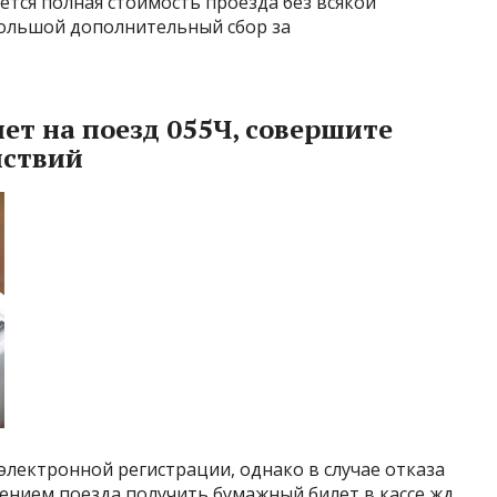
ется полная стоимость проезда без всякой
большой дополнительный сбор за
ет на поезд 055Ч, совершите
йствий
электронной регистрации, однако в случае отказа
ением поезда получить бумажный билет в кассе жд