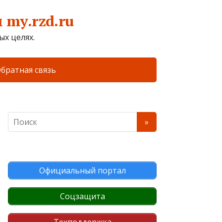
my.rzd.ru
х целях.
братная связь
Официальный портал
Соцзащита