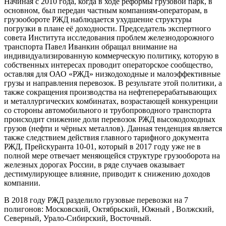
Начиная с 2010 года, когда в ходе реформы грузовой парк, в
основном, был передан частным компаниям-операторам, в
грузообороте РЖД наблюдается ухудшение структуры
погрузки в плане её доходности. Председатель экспертного
совета Института исследования проблем железнодорожного
транспорта Павел Иванкин обращал внимание на
индивидуализированную коммерческую политику, которую в
собственных интересах проводит операторское сообщество,
оставляя для ОАО «РЖД» низкодоходные и малоэффективные
грузы и направления перевозок. В результате этой политики, а
также сокращения производства на нефтеперерабатывающих
и металлургических комбинатах, возрастающей конкуренции
со стороны автомобильного и трубопроводного транспорта
происходит снижение доли перевозок РЖД высокодоходных
грузов (нефти и чёрных металлов). Данная тенденция является
также следствием действия главного тарифного документа
РЖД, Прейскуранта 10-01, который в 2017 году уже не в
полной мере отвечает меняющейся структуре грузооборота на
железных дорогах России, в ряде случаев оказывает
дестимулирующее влияние, приводит к снижению доходов
компании.
В 2018 году РЖД разделило грузовые перевозки на 7
полигонов: Московский, Октябрьский, Южный , Волжский,
Северный, Урало-Сибирский, Восточный.