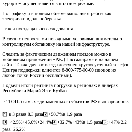
курортом осуществляется в штатном режиме.
По графику и в полном объёме выполняют рейсы как
электрички вдоль побережья
, так и поезда дальнего следования
В связи с непростыми погодными условиями внимательно
контролируем обстановку на нашей инфраструктуре.
Следить за фактическим движением поездов можно в
мобильном приложении «РЖД Пассажирам» и на нашем
сайте. Также для вас всегда доступен круглосуточный телефон
Центра поддержки клиентов 8-800-775-00-00 (звонок из
любой точки России бесплатный).
Подвели итоги рейтинга погрузки в регионах: в лидерах
Республика Марий Эл и Кузбасс
📈 ТОП-5 самых «динамичных» субъектов РФ в январе-июне:
1️⃣ в 3 разав 8,3 раза2️⃣+50,7%в 1,9 раза
3️⃣+42,5%+45,6%+24,4%4️⃣+32,7%+43%в 1,5 раза5️⃣:+47% 2,2
раза+26,2%