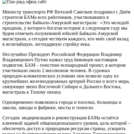
Министр транспорта РФ Виталий Савельев поздравил с Днём
строителя БАМа всех работников, участвовавших в
строительстве Байкало-Амурской магистрали: «Это молодой
праздник, у которого богатая история: в следующем году мы
будем отмечать полувековой юбилей Байкало-Амурской
магистрали, а сегодня чествуем каждого, кто внёс свой вклад
в величайшую, легендарную стройку века.
Неслучайно Президент Российской Федерации Владимир
Владимирович Путин назвал труд бамовцев настоящим
подвигом. БАМ – поистине всенародный проект, в котором
участвовали около 2 миллионов человек. В суровых
природно-климатических условиях они возвели одну из
крупнейших железнодорожных артерий России и всего мира,
связующее звено Восточной Сибири и Дальнего Востока,
магистраль к Тихому океану.
Одновременно появлялись города и поселки, больницы и
школы, заводы и фабрики, мосты и тоннели.
Сегодня модернизация и реконструкция БАМа остаётся
ключевой задачей общенационального уровня, цель которой –
обеспечить доступ к природным ресурсам страны, ускорить
выход на быстрорастущие рынки Азиатско-Тихоокеанского