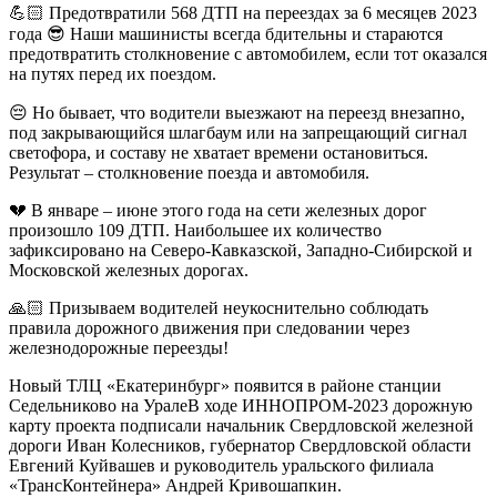
💪🏻 Предотвратили 568 ДТП на переездах за 6 месяцев 2023
года 😎 Наши машинисты всегда бдительны и стараются
предотвратить столкновение с автомобилем, если тот оказался
на путях перед их поездом.
😔 Но бывает, что водители выезжают на переезд внезапно,
под закрывающийся шлагбаум или на запрещающий сигнал
светофора, и составу не хватает времени остановиться.
Результат – столкновение поезда и автомобиля.
💔 В январе – июне этого года на сети железных дорог
произошло 109 ДТП. Наибольшее их количество
зафиксировано на Северо-Кавказской, Западно-Сибирской и
Московской железных дорогах.
🙏🏻 Призываем водителей неукоснительно соблюдать
правила дорожного движения при следовании через
железнодорожные переезды!
Новый ТЛЦ «Екатеринбург» появится в районе станции
Седельниково на УралеВ ходе ИННОПРОМ-2023 дорожную
карту проекта подписали начальник Свердловской железной
дороги Иван Колесников, губернатор Свердловской области
Евгений Куйвашев и руководитель уральского филиала
«ТрансКонтейнера» Андрей Кривошапкин.