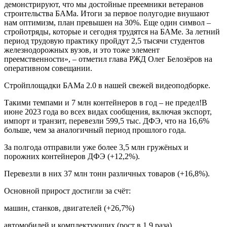
демонстрируют, что мы достойные преемники ветеранов
строительства БАМа. Итоги за первое полугодие внушают
нам оптимизм, план превышен на 30%. Еще один символ –
стройотряды, которые и сегодня трудятся на БАМе. За летний
период трудовую практику пройдут 2,5 тысячи студентов
железнодорожных вузов, и это тоже элемент
преемственности», – отметил глава РЖД Олег Белозёров на
оперативном совещании.
Стройплощадки БАМа 2.0 в нашей свежей видеоподборке.
Такими темпами и 7 млн контейнеров в год – не предел!В
июне 2023 года во всех видах сообщения, включая экспорт,
импорт и транзит, перевезли 599,5 тыс. ДФЭ, что на 16,6%
больше, чем за аналогичный период прошлого года.
За полгода отправили уже более 3,5 млн гружёных и
порожних контейнеров ДФЭ (+12,2%).
Перевезли в них 37 млн тонн различных товаров (+16,8%).
Основной прирост достигли за счёт:
машин, станков, двигателей (+26,7%)
автомобилей и комплектующих (рост в 1,9 раза)