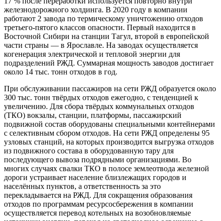
17 % после переработки используется повторно внутри
железнодорожного холдинга. В 2020 году в компании
работают 2 завода по термическому уничтожению отходов
третьего-пятого классов опасности. Первый находится в
Восточной Сибири на станции Тагул, второй в европейской
части страны — в Ярославле. На заводах осуществляется
когенерация электрической и тепловой энергии для
подразделений РЖД. Суммарная мощность заводов достигает
около 14 тыс. тонн отходов в год.
При обслуживании пассажиров на сети РЖД образуется около
300 тыс. тонн твёрдых отходов ежегодно, с тенденцией к
увеличению. Для сбора твёрдых коммунальных отходов
(ТКО) вокзалы, станции, платформы, пассажирский
подвижной состав оборудованы специальными контейнерами
с селективным сбором отходов. На сети РЖД определены 95
узловых станций, на которых производится выгрузка отходов
из подвижного состава в оборудованную тару для
последующего вывоза подрядными организациями. Во
многих случаях свалки ТКО в полосе землеотвода железной
дороги устраивает население близлежащих городов и
населённых пунктов, а ответственность за это
перекладывается на РЖД. Для сокращения образования
отходов по программам ресурсосбережения в компании
осуществляется перевод котельных на возобновляемые