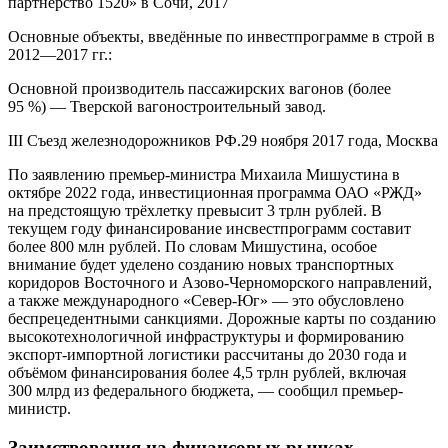
партнёрство 1520» в Сочи, 2017
Основные объекты, введённые по инвестпрограмме в строй в
2012—2017 гг.:
Основной производитель пассажирских вагонов (более
95 %) — Тверской вагоностроительный завод.
III Съезд железнодорожников РФ.29 ноября 2017 года, Москва
По заявлению премьер-министра Михаила Мишустина в
октябре 2022 года, инвестиционная программа ОАО «РЖД»
на предстоящую трёхлетку превысит 3 трлн рублей. В
текущем году финансирование инсвестпрограмм составит
более 800 млн рублей. По словам Мишустина, особое
внимание будет уделено созданию новых транспортных
коридоров Восточного и Азово-Черноморского направлений,
а также международного «Север-Юг» — это обусловлено
беспрецедентными санкциями. Дорожные карты по созданию
высокотехнологичной инфраструктуры и формированию
экспорт-импортной логистики рассчитаны до 2030 года и
объёмом финансирования более 4,5 трлн рублей, включая
300 млрд из федерального бюджета, — сообщил премьер-
министр.
Заимствования на финансовых рынках