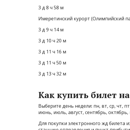
3 д 8 ч 58 м
Имеретинский курорт (Олимпийский па
3 д 9 ч 14 м
3 д 10 ч 20 м
3 д 11 ч 16 м
3 д 11 ч 50 м
3 д 13 ч 32 м
Как купить билет на
Выберите день недели: пн, вт, ср, чт, пт
июнь, июль, август, сентябрь, октябрь, 
Для покупки электронного жд билета и
станцию отправления и пункт прибытия