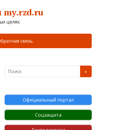
my.rzd.ru
х целях.
братная связь
Официальный портал
Соцзащита