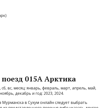
рк)
 поезд 015А Арктика
, сб, вс, месяц: январь, февраль, март, апрель, май,
ноябрь, декабрь и год: 2023, 2024.
з Мурманска в Сухум онлайн следует выбрать
 из представленного перечня либо указать другое