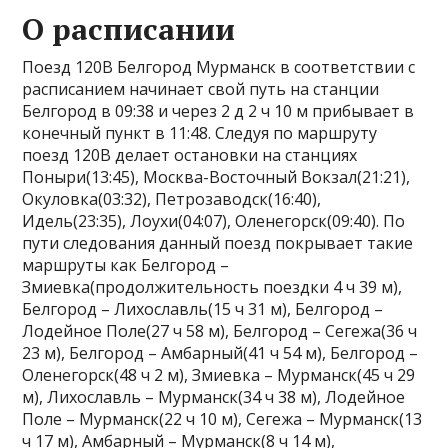
О расписании
Поезд 120В Белгород Мурманск в соответствии с
расписанием начинает свой путь на станции
Белгород в 09:38 и через 2 д 2 ч 10 м прибывает в
конечный пункт в 11:48. Следуя по маршруту
поезд 120В делает остановки на станциях
Поныри(13:45), Москва-Восточный Вокзал(21:21),
Окуловка(03:32), Петрозаводск(16:40),
Идель(23:35), Лоухи(04:07), Оленегорск(09:40). По
пути следования данный поезд покрывает такие
маршруты как Белгород –
Змиевка(продолжительность поездки 4 ч 39 м),
Белгород – Лихославль(15 ч 31 м), Белгород –
Лодейное Поле(27 ч 58 м), Белгород – Сегежа(36 ч
23 м), Белгород – Амбарный(41 ч 54 м), Белгород –
Оленегорск(48 ч 2 м), Змиевка – Мурманск(45 ч 29
м), Лихославль – Мурманск(34 ч 38 м), Лодейное
Поле – Мурманск(22 ч 10 м), Сегежа – Мурманск(13
ч 17 м), Амбарный – Мурманск(8 ч 14 м),