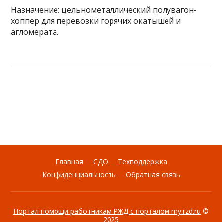
Назначение: цельнометаллический полувагон-
хоппер для перевозки горячих окатышей и
агломерата.
Главная
СДО
Техподдержка
Конфиденциальность
Обратная связь
Портал помощи работникам РЖД с порталом my.rzd.ru
©
2025