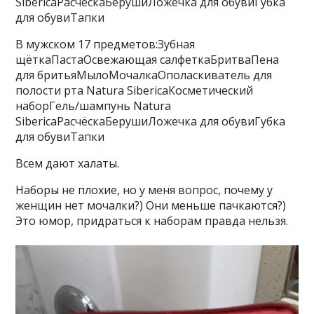
SibericaРасчёскаБерушиЛожечка для обувиГубка
для обувиТапки
В мужском 17 предметов:Зубная
щёткаПастаОсвежающая салфеткаБритваПена
для бритьяМылоМочалкаОполаскиватель для
полости рта Natura SibericaКосметический
наборГель/шампунь Natura
SibericaРасчёскаБерушиЛожечка для обувиГубка
для обувиТапки
Всем дают халаты.
Наборы не плохие, но у меня вопрос, почему у
женщин нет мочалки?) Они меньше пачкаются?)
Это юмор, придраться к наборам правда нельзя.