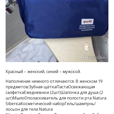
Красный – женский, синий – мужской.
Наполнение немного отличаются. В женском 19
предметов:Зубная щёткаПастаОсвежающая
салфеткаЕжедневнки (2шт)Шапочка для душа (2
шт)МылоОполаскиватель для полости рта Natura
SibericaКосметический наборГель/шампунь/
лосьон для тела Natura