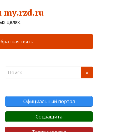
my.rzd.ru
х целях.
братная связь
Официальный портал
Соцзащита