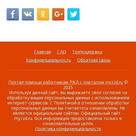
Главная
СДО
Техподдержка
Конфиденциальность
Обратная связь
Портал помощи работникам РЖД с порталом my.rzd.ru
©
2025
Используя данный сайт, вы выражаете свое согласие на
обработку ваших персональных данных с использованием
интернет-сервисов. С Политикой в отношении обработки
персональных данных вы считаетесь ознакомлены. Не
является официальным сайтом. Официальный сайт -
my.rzd.ru. Вся информация предоставлена только в
ознакомительных целях.
Политика конфиденциальности