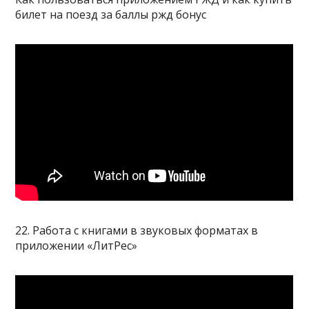
билет на поезд за баллы ржд бонус
22. Работа с книгами в звуковых форматах в
приложении «ЛитРес»