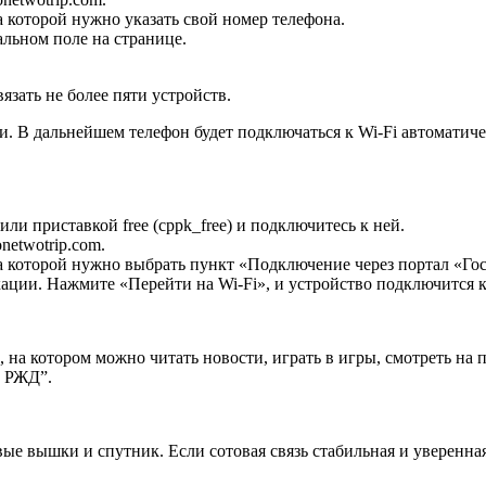
 которой нужно указать свой номер телефона.
альном поле на странице.
зать не более пяти устройств.
 В дальнейшем телефон будет подключаться к Wi-Fi автоматиче
 или приставкой free (cppk_free) и подключитесь к ней.
netwotrip.com.
а которой нужно выбрать пункт «Подключение через портал «Гос
ции. Нажмите «Перейти на Wi-Fi», и устройство подключится к
на котором можно читать новости, играть в игры, смотреть на п
к РЖД”.
вые вышки и спутник. Если сотовая связь стабильная и уверенна