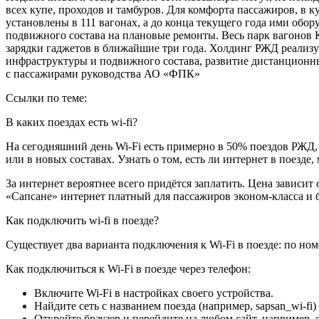
всех купе, проходов и тамбуров. Для комфорта пассажиров, в 
установлены в 111 вагонах, а до конца текущего года ими обо
подвижного состава на плановые ремонты. Весь парк вагонов 
зарядки гаджетов в ближайшие три года. Холдинг РЖД реализ
инфраструктуры и подвижного состава, развитие дистанционн
с пассажирами руководства АО «ФПК»
Ссылки по теме:
В каких поездах есть wi-fi?
На сегодняшний день Wi-Fi есть примерно в 50% поездов РЖД, 
или в новых составах. Узнать о том, есть ли интернет в поезде
За интернет вероятнее всего придётся заплатить. Цена зависит 
«Сапсане» интернет платный для пассажиров эконом-класса и б
Как подключить wi-fi в поезде?
Существует два варианта подключения к Wi-Fi в поезде: по ном
Как подключиться к Wi-Fi в поезде через телефон:
Включите Wi-Fi в настройках своего устройства.
Найдите сеть с названием поезда (например, sapsan_wi-fi)
Откройте браузер и перейдите на любом сайт, например, o