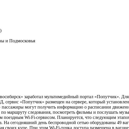
)
вы и Подмосковья
осибирск» заработал мультимедийный портал «Попутчик». Для п
ЖД, сервис «Попутчик» размещен на сервере, который установлен
» пассажиры могут получить информацию о расписании движения
по маршруту следования, посмотреть фильмы и послушать музыку,
ым поездным Wi-Fi-сервисом. Планируется, что следующим этап
а. На сегодняшний день беспроводной сетью оборудованы 49 ваго
я своих купе. При этом Wi-Fi-точка доступа размещена в вагон