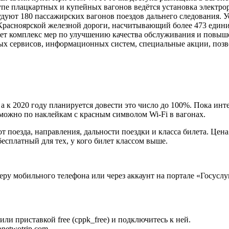
купе плацкартных и купейных вагонов ведётся установка электро
рудуют 180 пассажирских вагонов поездов дальнего следования. 
Красноярской железной дороги, насчитывающий более 473 едини
ует комплекс мер по улучшению качества обслуживания и повыш
ых сервисов, информационных систем, специальные акции, позв
а к 2020 году планируется довести это число до 100%. Пока инт
, можно по наклейкам с красным символом Wi-Fi в вагонах.
от поезда, направления, дальности поездки и класса билета. Цен
есплатный для тех, у кого билет классом выше.
еру мобильного телефона или через аккаунт на портале «Госуслу
 или приставкой free (cppk_free) и подключитесь к ней.
netwotrip.com.