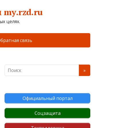
my.rzd.ru
х целях.
братная связь
Официальный портал
Соцзащита