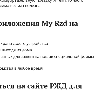
комфортабельную поездку. А тем кто часто
амма весьма полезна.
риложения My Rzd на
экрана своего устройства
е выходя из дома
данных для заявки на пошив специальной формы
омства в любое время
ться на сайте РЖД для