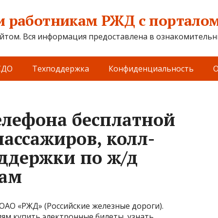
 работникам РЖД с порталом 
йтом. Вся информация предоставлена в ознакомительны
СДО
Техподдержка
Конфиденциальность
О
елефона бесплатной
пассажиров, колл-
оддержки по ж/д
бам
ОАО «РЖД» (Российские железные дороги).
ям купить электронные билеты, узнать