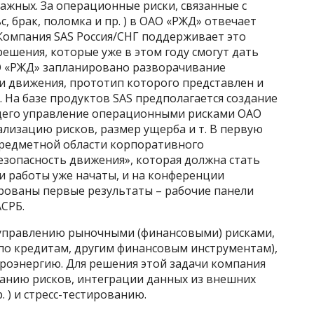
важных. За операционные риски, связанные с
с, брак, поломка и пр. ) в ОАО «РЖД» отвечает
Компания SAS Россия/СНГ поддерживает это
ешения, которые уже в этом году смогут дать
АО «РЖД» запланировано разворачивание
и движения, прототип которого представлен и
 На базе продуктов SAS предполагается создание
щего управление операционными рисками ОАО
ализацию рисков, размер ущерба и т. В первую
предметной области корпоративного
зопасность движения», которая должна стать
 работы уже начаты, и на конференции
рованы первые результаты – рабочие панели
АСРБ.
 управлению рыночными (финансовыми) рисками,
по кредитам, другим финансовым инструментам),
троэнергию. Для решения этой задачи компания
анию рисков, интеграции данных из внешних
. ) и стресс-тестированию.