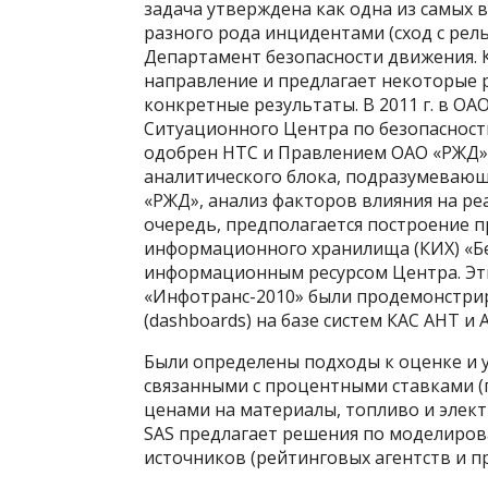
задача утверждена как одна из самых 
разного рода инцидентами (сход с рель
Департамент безопасности движения. 
направление и предлагает некоторые р
конкретные результаты. В 2011 г. в О
Ситуационного Центра по безопасност
одобрен НТС и Правлением ОАО «РЖД».
аналитического блока, подразумеваю
«РЖД», анализ факторов влияния на ре
очередь, предполагается построение 
информационного хранилища (КИХ) «Бе
информационным ресурсом Центра. Эти
«Инфотранс-2010» были продемонстри
(dashboards) на базе систем КАС АНТ и 
Были определены подходы к оценке и
связанными с процентными ставками (
ценами на материалы, топливо и элек
SAS предлагает решения по моделиров
источников (рейтинговых агентств и пр