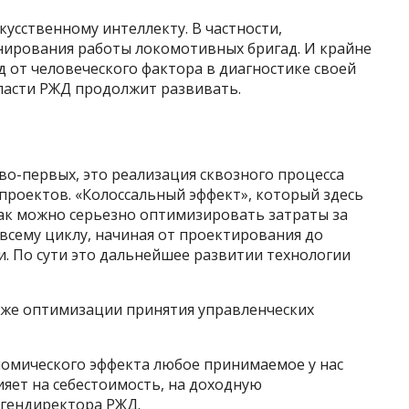
усственному интеллекту. В частности,
нирования работы локомотивных бригад. И крайне
д от человеческого фактора в диагностике своей
бласти РЖД продолжит развивать.
 во-первых, это реализация сквозного процесса
роектов. «Колоссальный эффект», который здесь
как можно серьезно оптимизировать затраты за
всему циклу, начиная от проектирования до
и. По сути это дальнейшее развитии технологии
кже оптимизации принятия управленческих
омического эффекта любое принимаемое у нас
ияет на себестоимость, на доходную
 гендиректора РЖД.