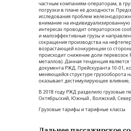
частным компаниям-операторам, в гру
погрузки в плане её доходности. Пред
исследования проблем железнодорожн
внимание на индивидуализированную 
интересах проводит операторское соо
и малоэффективные грузы и направлени
сокращения производства на нефтепе
возрастающей конкуренции со сторон
происходит снижение доли перевозок 
металлов). Данная тенденция является
документа РЖД, Прейскуранта 10-01, ко
меняющейся структуре грузооборота на
оказывает дестимулирующее влияние,
В 2018 году РЖД разделило грузовые п
Октябрьский, Южный , Волжский, Север
Грузовые тарифы и тарифные классы
Дальнее пассажирское с