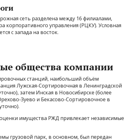
оги
ожная сеть разделена между 16 филиалами,
а корпоративного управления (РЦКУ). Условная
ся с запада на восток.
мые общества компании
тировочных станций, наибольший объём
танция Лужская-Сортировочная в Ленинградской
уточно), затем Инская в Новосибирске (более
е Орехово-Зуево и Бекасово-Сортировочное в
уточно).
и оценки имущества РЖД привлекает независимые
ормы грузовой парк, в основном, был передан