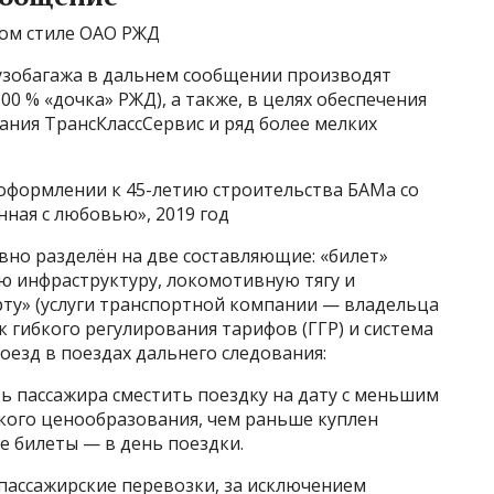
ом стиле ОАО РЖД
рузобагажа в дальнем сообщении производят
0 % «дочка» РЖД), а также, в целях обеспечения
ния ТрансКлассСервис и ряд более мелких
оформлении к 45-летию строительства БАМа со
нная с любовью», 2019 год
вно разделён на две составляющие: «билет»
 инфраструктуру, локомотивную тягу и
ту» (услуги транспортной компании — владельца
ик гибкого регулирования тарифов (ГГР) и система
езд в поездах дальнего следования:
ть пассажира сместить поездку на дату с меньшим
ского ценообразования, чем раньше куплен
е билеты — в день поездки.
 пассажирские перевозки, за исключением