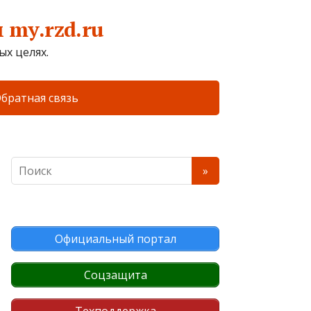
my.rzd.ru
х целях.
братная связь
Официальный портал
Соцзащита