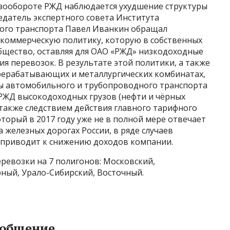
зообороте РЖД наблюдается ухудшение структуры
седатель экспертного совета Института
ого транспорта Павел Иванкин обращал
коммерческую политику, которую в собственных
бщество, оставляя для ОАО «РЖД» низкодоходные
я перевозок. В результате этой политики, а также
рерабатывающих и металлургических комбинатах,
ы автомобильного и трубопроводного транспорта
РЖД высокодоходных грузов (нефти и чёрных
 также следствием действия главного тарифного
торый в 2017 году уже не в полной мере отвечает
 железных дорогах России, в ряде случаев
 приводит к снижению доходов компании.
еревозки на 7 полигонов: Московский,
ный, Урало-Сибирский, Восточный.
ообщение