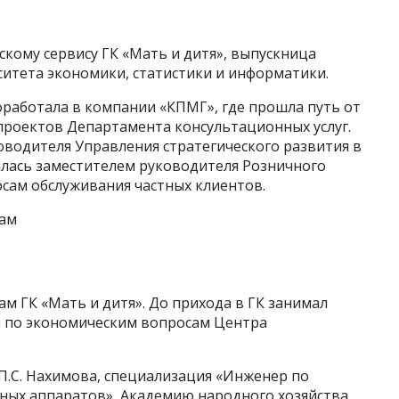
скому сервису ГК «Мать и дитя», выпускница
ситета экономики, статистики и информатики.
роработала в компании «КПМГ», где прошла путь от
проектов Департамента консультационных услуг.
оводителя Управления стратегического развития в
лялась заместителем руководителя Розничного
осам обслуживания частных клиентов.
кам
ам ГК «Мать и дитя». До прихода в ГК занимал
а по экономическим вопросам Центра
П.С. Нахимова, специализация «Инженер по
ных аппаратов», Академию народного хозяйства