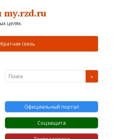
my.rzd.ru
х целях.
братная связь
Официальный портал
Соцзащита