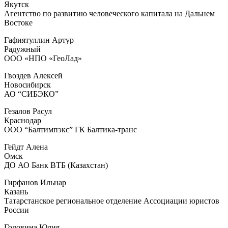
Якутск
Агентство по развитию человеческого капитала на Дальнем
Востоке
Гафиятуллин Артур
Радужный
ООО «НПО «ГеоЛад»
Гвоздев Алексей
Новосибирск
АО “СИБЭКО”
Гезалов Расул
Краснодар
ООО “Балтимпэкс” ГК Балтика-транс
Гейдт Алена
Омск
ДО АО Банк ВТБ (Казахстан)
Гирфанов Ильнар
Казань
Татарстанское региональное отделение Ассоциации юристов
России
Головина Юлия