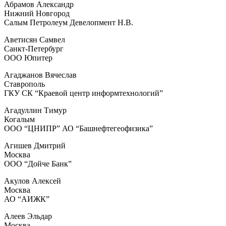
Абрамов Александр
Нижний Новгород
Салым Петролеум Девелопмент Н.В.
Аветисян Самвел
Санкт-Петербург
ООО Юпитер
Агаджанов Вячеслав
Ставрополь
ГКУ СК “Краевой центр информтехнологий”
Агадуллин Тимур
Когалым
ООО “ЦНИПР” АО “Башнефтегеофизика”
Агишев Дмитрий
Москва
ООО “Дойче Банк”
Акулов Алексей
Москва
АО “АИЖК”
Алеев Эльдар
Москва