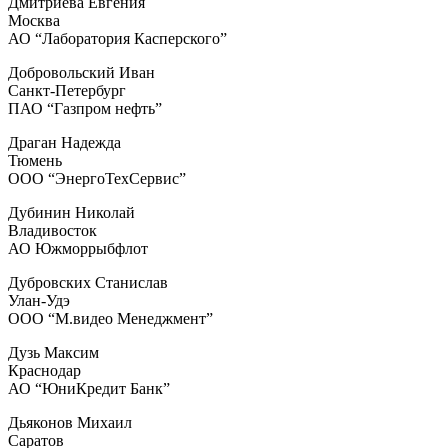
Дмитриева Евгения
Москва
АО “Лаборатория Касперского”
Добровольский Иван
Санкт-Петербург
ПАО “Газпром нефть”
Драган Надежда
Тюмень
ООО “ЭнергоТехСервис”
Дубинин Николай
Владивосток
АО Южморрыбфлот
Дубровских Станислав
Улан-Удэ
ООО “М.видео Менеджмент”
Дузь Максим
Краснодар
АО “ЮниКредит Банк”
Дьяконов Михаил
Саратов