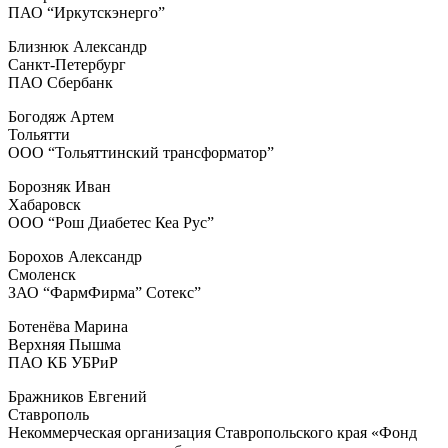
ПАО “Иркутскэнерго”
Близнюк Александр
Санкт-Петербург
ПАО Сбербанк
Богодяж Артем
Тольятти
ООО “Тольяттинский трансформатор”
Борозняк Иван
Хабаровск
ООО “Рош Диабетес Кеа Рус”
Борохов Александр
Смоленск
ЗАО “ФармФирма” Сотекс”
Ботенёва Марина
Верхняя Пышма
ПАО КБ УБРиР
Бражников Евгений
Ставрополь
Некоммерческая организация Ставропольского края «Фонд