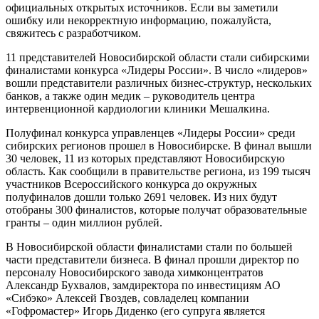
официальных открытых источников. Если вы заметили
ошибку или некорректную информацию, пожалуйста,
свяжитесь с разработчиком.
11 представителей Новосибирской области стали сибирскими
финалистами конкурса «Лидеры России». В число «лидеров»
вошли представители различных бизнес-структур, нескольких
банков, а также один медик – руководитель центра
интервенционной кардиологии клиники Мешалкина.
Полуфинал конкурса управленцев «Лидеры России» среди
сибирских регионов прошел в Новосибирске. В финал вышли
30 человек, 11 из которых представляют Новосибирскую
область. Как сообщили в правительстве региона, из 199 тысяч
участников Всероссийского конкурса до окружных
полуфиналов дошли только 2691 человек. Из них будут
отобраны 300 финалистов, которые получат образовательные
гранты – один миллион рублей.
В Новосибирской области финалистами стали по большей
части представители бизнеса. В финал прошли директор по
персоналу Новосибирского завода химконцентратов
Александр Бухвалов, замдиректора по инвестициям АО
«Сибэко» Алексей Гвоздев, совладелец компании
«Гофромастер» Игорь Диденко (его супруга является