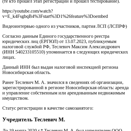
(те кто прошел этап регистрации и прошел тестирование).
https://youtube.com/watch?
v=E_k4FsgbqB4%3Fstart%3D1%26feature%3Doembed
Видеоинтервью одного из участников, партия ЛСП (ЛСПРФ)
Согласно данным Единого государственного реестра
юридических лиц (ЕРГЮЛ) от 13.07.2023, публикуемым
налоговой службой РФ, Теслевич Максим Александрович
(ИНН 540233105510) упоминается в следующих юридических
лицах.
Данный ИНН был выдан налоговой инспекцией региона
Новосибирская область.
Ранее Теслевич М. А. значился в сведениях об организации,
зарегистрированной в регионе Новосибирская область: аренда
и управление собственным или арендованным недвижимым
имуществом.
Статус регистрации в качестве самозанятого:
Учредитель Теслевич М.
До 19 марта 2020 г.* Теслевич М. А. был учредителем ООО