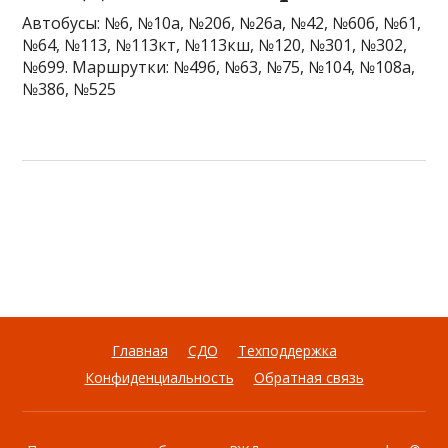
Автобусы: №6, №10а, №20б, №26а, №42, №60б, №61,
№64, №113, №113кт, №113кш, №120, №301, №302,
№699. Маршрутки: №49б, №63, №75, №104, №108а,
№386, №525
Главная
СДО
Техподдержка
Конфиденциальность
Обратная связь