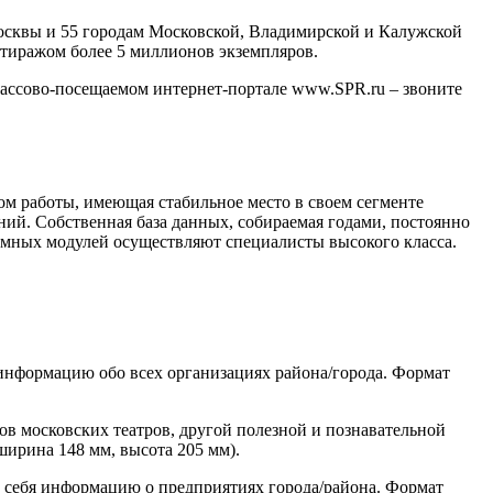
Москвы и 55 городам Московской, Владимирской и Калужской
 тиражом более 5 миллионов экземпляров.
массово-посещаемом интернет-портале www.SPR.ru – звоните
ом работы, имеющая стабильное место в своем сегменте
ний. Собственная база данных, собираемая годами, постоянно
ламных модулей осуществляют специалисты высокого класса.
нформацию обо всех организациях района/города. Формат
в московских театров, другой полезной и познавательной
ширина 148 мм, высота 205 мм).
в себя информацию о предприятиях города/района. Формат