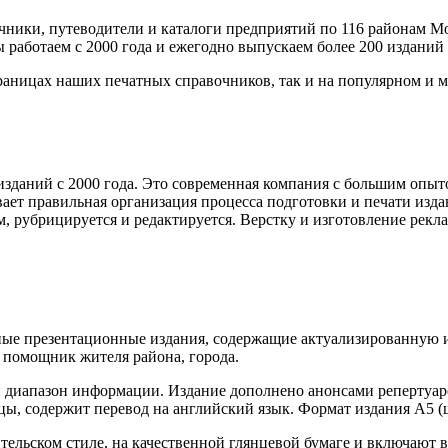
очники, путеводители и каталоги предприятий по 116 районам 
 работаем с 2000 года и ежегодно выпускаем более 200 изданий
раницах наших печатных справочников, так и на популярном и 
зданий с 2000 года. Это современная компания с большим опыт
ает правильная организация процесса подготовки и печати изда
м, рубрицируется и редактируется. Верстку и изготовление рек
ные презентационные издания, содержащие актуализированную и
 помощник жителя района, города.
 диапазон информации. Издание дополнено анонсами репертуаро
цы, содержит перевод на английский язык. Формат издания А5 (
ельском стиле, на качественной глянцевой бумаге и включают 