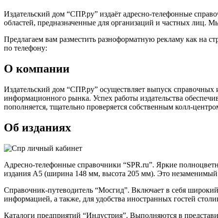
Издательский дом “СПР.ру” издаёт адресно-телефонные справ
областей, предназначенные для организаций и частных лиц. Мы
Предлагаем вам разместить разноформатную рекламу как на ст
по телефону:
О компании
Издательский дом “СПР.ру” осуществляет выпуск справочных и
информационного рынка. Успех работы издательства обеспечив
пополняется, тщательно проверяется собственным колл-центро
Об изданиях
Адресно-телефонные справочники “SPR.ru”. Яркие полноцвет
издания А5 (ширина 148 мм, высота 205 мм). Это незаменимый
Справочник-путеводитель “Мосгид”. Включает в себя широкий
информацией, а также, для удобства иностранных гостей столи
Каталоги предприятий “Индустрия”. Выполняются в представит