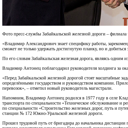
Фото пресс-службы Забайкальской железной дороги – филиал
«Владимир Александрович знает специфику работы, зарекомендо
сможет не только удержать достигнутую планку, но и добиться
По его словам Забайкальская железная дорога, являясь одним 
Владимир Антонец поблагодарил руководителя холдинга за ока
«Перед Забайкальской железной дорогой стоят масштабные зада
определёнными государством и руководством компании. Прило
перевозок», – отметил новый руководитель магистрали.
Напомним, Владимир Антонец родился в 1977 году в селе Кла
транспорта по специальности «Техническое обслуживание и ре
по специальности «Строительство железных дорог, путь и пут
станции № 172 Южно-Уральской железной дороги.
Прошел трудовой путь от бригадира до начальника дистанции п