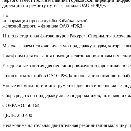
первого заместителя начальника Горьковской дирекции инфрас
дирекции по ремонту пути – филиала ОАО «РЖД».
По
информации пресс-службы Забайкальской
железной дороги – филиала ОАО «РЖД»
11 июля стартовал фотоконкурс «Ракурс». Спорим, ты захочешь
Мы оказываем психологическую поддержку людям, которые выш
Платформа для оказания помощи железнодорожникам и членам
Ежедневные занятия для пенсионеров-железнодорожников в р
волонтерских штабов ОАО «РЖД» по оказанию помощи нераб
Новые возможности и инструменты для пенсионеров-железно
Сбор средств на поддержку железнодорожников, потерявших ж
СОБРАНО: 56 164i
ЦЕЛЬ: 250 400 i
Необходима длительная двигательная реабилитация мальчику-