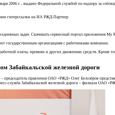
ря 2006 г. , выдано Федеральной службой по надзору за соблю
личии гиперссылки на ИА РЖД-Партнер
седневных задач. Скачивать сервисный портал приложения My R
рот государственным организациям с работниками компании.
аботной платы, премиях и других движениях средств. Кроме то
ом Забайкальской железной дороги
ор – председатель правления ОАО «РЖД» Олег Белозёров предста
ресс-служба Забайкальской железной дороги – филиала ОАО «Р