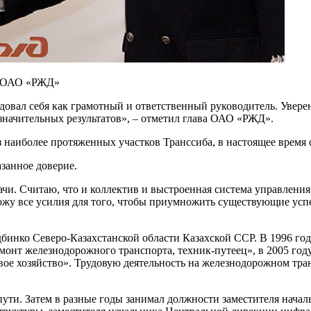
а ОАО «РЖД»
вал себя как грамотный и ответственный руководитель. Уверен,
 значительных результатов», – отметил глава ОАО «РЖД».
из наиболее протяженных участков Транссиба, в настоящее время
занное доверие.
чи. Считаю, что и коллектив и выстроенная система управления
жу все усилия для того, чтобы приумножить существующие успе
дбинко Северо-Казахстанской области Казахской ССР. В 1996 г
монт железнодорожного транспорта, техник-путеец», в 2005 го
евое хозяйство». Трудовую деятельность на железнодорожном тр
ути. Затем в разные годы занимал должности заместителя начал