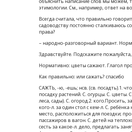
объяснить написание слов мы можем, т
этимологии. См., например, ответ на в
Всегда считала, что правильно говорить:
садоводству постоянно сталкиваюсь со 
права?
– народно-разговорный вариант. Норма
Здравствуйте. Подскажите пожалуйста,
Нормативно: цветы сажают. Глагол пр
Как правильно: или сажать? спасибо
САЖТЬ, -ю, -ешь; нсв. (св. посадть).1.
посадку растений. С. огурцы. С. цветы.
леса, сады). С. огород.2. кого.Просить, 
кого-л. за один стол с кем-л. С. ребёнка
место, расположиться для поездки; произ
пассажиров в вагон. С. детей на теплоход
сесть за какое-л. дело, предлагать занять