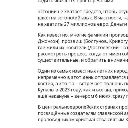
садить являются просторечными.
Эстонии не хватает средств, чтобы о
школ на эстонский язык. В частности,
не хватить 27 миллионов евро. Деньги
Как известно, многие фамилии произо
Джонсон), прозвищ (Болтунов, Кривогуз
где жили их носители (Достоевский – о
рассмотреть процесс, когда от имён 
существительные, и обратить внимание
Один из самых известных летних наро
непременно в этот день отправляется 
костёр, а кто-то – встречает полночь
Купалы в 2023 году, как и всегда, при
ещё накануне – вечером 6 июля, сразу 
В центральноевропейских странах пр
посвящённые создателям славянской аз
проповедникам христианства святым 