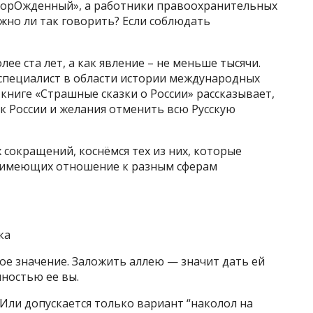
ворОжденный», а работники правоохранительных
жно ли так говорить? Если соблюдать
ее ста лет, а как явление – не меньше тысячи.
 специалист в области истории международных
ниге «Страшные сказки о России» рассказывает,
 к России и желания отменить всю Русскую
сокращений, коснёмся тех из них, которые
х, имеющих отношение к разным сферам
ка
ное значение. Заложить аллею — значит дать ей
лностью ее вы.
Или допускается только вариант “наколол на