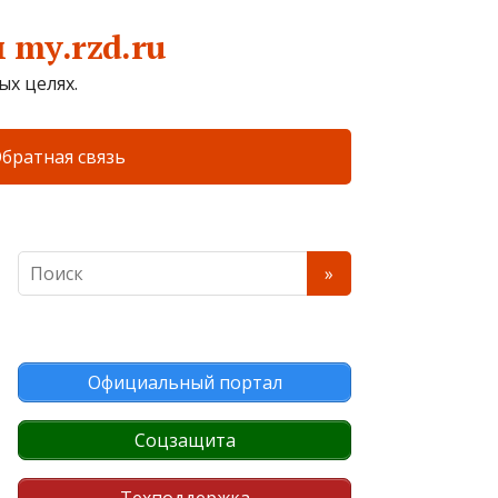
my.rzd.ru
х целях.
братная связь
Официальный портал
Соцзащита