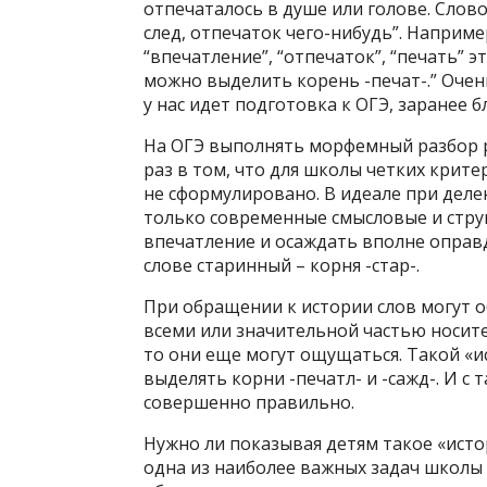
отпечаталось в душе или голове. Слово
след, отпечаток чего-нибудь”. Наприме
“впечатление”, “отпечаток”, “печать” 
можно выделить корень -печат-.” Оче
у нас идет подготовка к ОГЭ, заранее 
На ОГЭ выполнять морфемный разбор ре
раз в том, что для школы четких крит
не сформулировано. В идеале при дел
только современные смысловые и струк
впечатление и осаждать вполне оправд
слове старинный – корня -стар-.
При обращении к истории слов могут о
всеми или значительной частью носител
то они еще могут ощущаться. Такой «и
выделять корни -печатл- и -сажд-. И с
совершенно правильно.
Нужно ли показывая детям такое «истор
одна из наиболее важных задач школы 