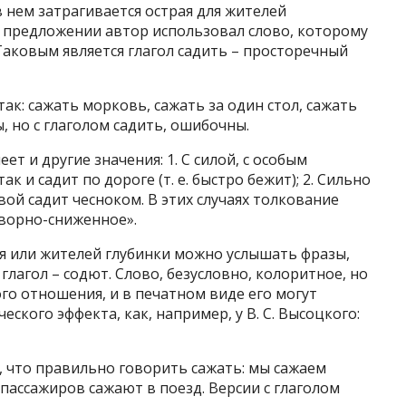
 нем затрагивается острая для жителей
ом предложении автор использовал слово, которому
Таковым является глагол садить – просторечный
ак: сажать морковь, сажать за один стол, сажать
ы, но с глаголом садить, ошибочны.
ет и другие значения: 1. С силой, с особым
к и садит по дороге (т. е. быстро бежит); 2. Сильно
вой садит чесноком. В этих случаях толкование
ворно-сниженное».
я или жителей глубинки можно услышать фразы,
глагол – содют. Слово, безусловно, колоритное, но
го отношения, и в печатном виде его могут
ского эффекта, как, например, у В. С. Высоцкого:
 что правильно говорить сажать: мы сажаем
 пассажиров сажают в поезд. Версии с глаголом