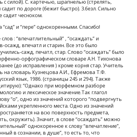
ть с силой). С. картечью, шрапнелью (стрелять,
и садит по дороге (бежит быстро). 3.безл. Сильно
е садит чесноком.
а “сад” и “пере” однокоренными. Спасибо!
лов : “впечатлительный” , “осаждать” и
-осажд, впечатл и старин. Все это было
учились-сажд, печатл, стар. Слово “осаждать” было
морфенно-орфографическом словаре А.Н. Тихонова
анее (до исправления ) кроме корня стар. Учитель
 на словарь Кузнецова А.И., Ефремова Т.Ф.
сский язык, 1986. (страницы 245 и 294). Также
(цитирую): “Однако при морфемном разборе
мологию и лексическое значение.Так глагол
ову “о”, одно из значений которого “подвергнуть
ойсками укрепленного места. Одно из значений
пространяется на всю поверхность предмета,
ть, окружить). Значит, в слове “осаждать” можно
лительный” однокоренное к слову “впечатление”,
ный в сознании, в душе”, то есть то, что