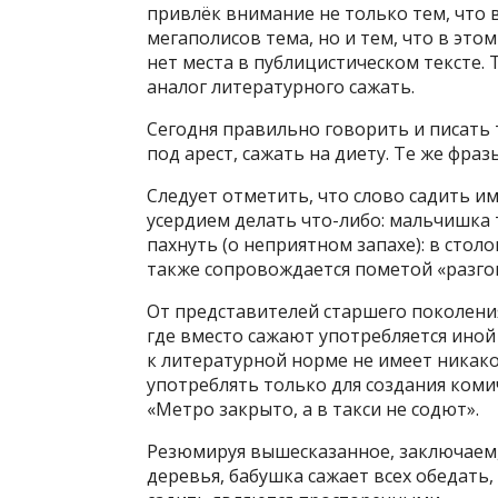
привлёк внимание не только тем, что в
мегаполисов тема, но и тем, что в эт
нет места в публицистическом тексте. 
аналог литературного сажать.
Сегодня правильно говорить и писать т
под арест, сажать на диету. Те же фраз
Следует отметить, что слово садить име
усердием делать что-либо: мальчишка та
пахнуть (о неприятном запахе): в столо
также сопровождается пометой «разго
От представителей старшего поколени
где вместо сажают употребляется иной 
к литературной норме не имеет никако
употреблять только для создания комиче
«Метро закрыто, а в такси не содют».
Резюмируя вышесказанное, заключаем,
деревья, бабушка сажает всех обедать,