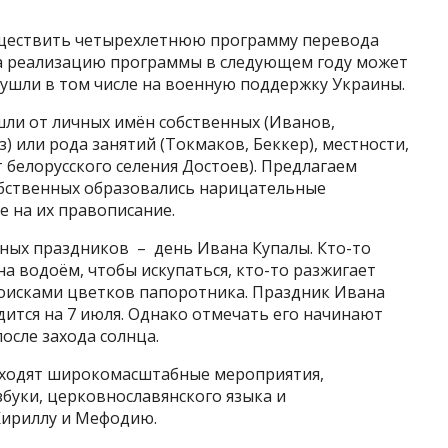
существить четырехлетнюю программу перевода
 на реализацию программы в следующем году может
 ушли в том числе на военную поддержку Украины.
шли от личных имён собственных (Иванов,
) или рода занятий (Токмаков, Беккер), местности,
т белорусского селения Достоев). Предлагаем
собственных образовались нарицательные
 на их правописание.
дных праздников – день Ивана Купалы. Кто-то
на водоём, чтобы искупаться, кто-то разжигает
 поисками цветков папоротника. Праздник Ивана
ходится на 7 июля. Однако отмечать его начинают
после захода солнца.
оходят широкомасштабные мероприятия,
буки, церковнославянского языка и
Кириллу и Мефодию.