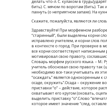
делать что-л. С. кулаком в грудь(ударя
бить). С. мячом по воротам (бить). Так 
пахнуть (о неприятном запахе). На кухн
Скажите, пожалуйста, являются ли слов
Здравствуйте! При морфемном разборе с
“старинный”, были выделены корни слов
исправлено учителем, и корни слов пол
в контексте о город. При проверке в 
все корни соответствуют написанным р
мотивировал свою правоту, сославшись
Словарь морфем русского языка. – М.: Ру
учитель обосновал свою правоту так 
необходимо все-таки учитывать их эти
“осаждать” является однокоренным к сл
осаде, окружить”.Осада – окружение в
приставки “о” – действие, которое рас
охватывает его кругом (оковать, оцепи
выделить приставку “о”.Слово “впечат
которое имеет значение “след, оставлен