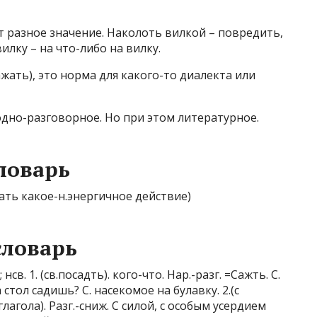
 разное значение. Наколоть вилкой – повредить,
илку – на что-либо на вилку.
ажать), это норма для какого-то диалекта или
дно-разговорное. Но при этом литературное.
ловарь
ршать какое-н.энергичное действие)
словарь
нсв. 1. (св.посадть). кого-что. Нар.-разг. =Сажть. С.
а стол садишь? С. насекомое на булавку. 2.(с
агола). Разг.-сниж. С силой, с особым усердием