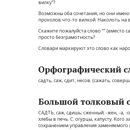
вилку”?
Возможны оба сочетания, но они имеют
проколов что-то вилкой. Наколоть на в
Скажите пожалуйста слово “” (вместо с
просто безграмотность?
Словари маркируют это слово как наро
Орфографический с
садть, саж, сдит, несов. (сажать; сове
Большой толковый 
САДТЬ, саж, сдишь; сженный; -жен, -а, -о; 
хлебы в печь. С. огурцы, капусту. Кого з
сохранением управления заменяемого гл