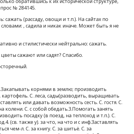
олько обратившись к их исторической структуре,
опрос № 284145.
 сажать (рассаду, овощи и т.п.). На сайтах по
словами: , садила и никак иначе. Может быть я не
тивно и стилистически нейтрально: сажать.
 цветы сажают или садят? Спасибо.
осторечный.
 что.Закапывать корнями в землю; производить
 С. картофель. С. леса, сады(разводить, выращивать
заставлять или давать возможность сесть. С. гостя. С.
 на колени. С. с собой обедать.3.Помогать занять
водить посадку (в поезд, на теплоход и т.п.). С.
.4. (св. также у). за что, на что и с инф.Заставлять
ся чем-л. С. за книгу. С. за шитьё. С. за