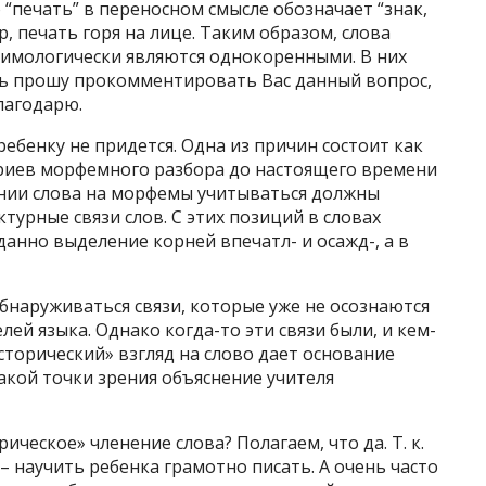
 “печать” в переносном смысле обозначает “знак,
р, печать горя на лице. Таким образом, слова
этимологически являются однокоренными. В них
нь прошу прокомментировать Вас данный вопрос,
благодарю.
бенку не придется. Одна из причин состоит как
ериев морфемного разбора до настоящего времени
ении слова на морфемы учитываться должны
турные связи слов. С этих позиций в словах
анно выделение корней впечатл- и осажд-, а в
бнаруживаться связи, которые уже не осознаются
ей языка. Однако когда-то эти связи были, и кем-
сторический» взгляд на слово дает основание
 такой точки зрения объяснение учителя
ическое» членение слова? Полагаем, что да. Т. к.
– научить ребенка грамотно писать. А очень часто