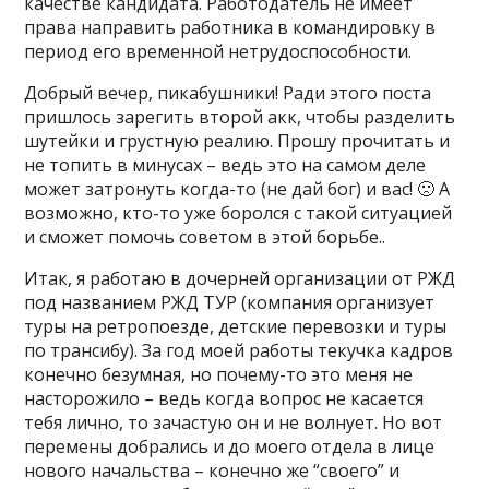
качестве кандидата. Работодатель не имеет
права направить работника в командировку в
период его временной нетрудоспособности.
Добрый вечер, пикабушники! Ради этого поста
пришлось зарегить второй акк, чтобы разделить
шутейки и грустную реалию. Прошу прочитать и
не топить в минусах – ведь это на самом деле
может затронуть когда-то (не дай бог) и вас! 🙁 А
возможно, кто-то уже боролся с такой ситуацией
и сможет помочь советом в этой борьбе..
Итак, я работаю в дочерней организации от РЖД
под названием РЖД ТУР (компания организует
туры на ретропоезде, детские перевозки и туры
по трансибу). За год моей работы текучка кадров
конечно безумная, но почему-то это меня не
насторожило – ведь когда вопрос не касается
тебя лично, то зачастую он и не волнует. Но вот
перемены добрались и до моего отдела в лице
нового начальства – конечно же “своего” и