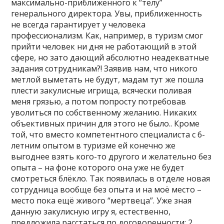
максимально-приближенного к “телу”
генерального директора. Увы, приближенность
не всегда гарантирует у человека
профессионализм. Как, например, в туризм смог
прийти человек ни дня не работающий в этой
сфере, но зато дающий абсолютно неадекватные
задания сотрудникам?! Заявив нам, что никого
метлой выметать не будут, мадам тут же пошла
плести закулисные игрища, всячески поливая
меня грязью, а потом попросту потребовав
уволиться по собственному желанию. Никаких
объективных причин для этого не было.. Кроме
той, что вместо компетентного специалиста с 6-
летним опытом в туризме ей конечно же
выгоднее взять кого-то другого и желательно без
опыта – на фоне которого она уже не будет
смотреться блёкло. Так появилась в отделе новая
сотрудница вообще без опыта и на моё место –
место пока ещё живого “мертвеца”. Уже зная
данную закулисную игру я, естественно,
предложила расстаться по договоренности: 2