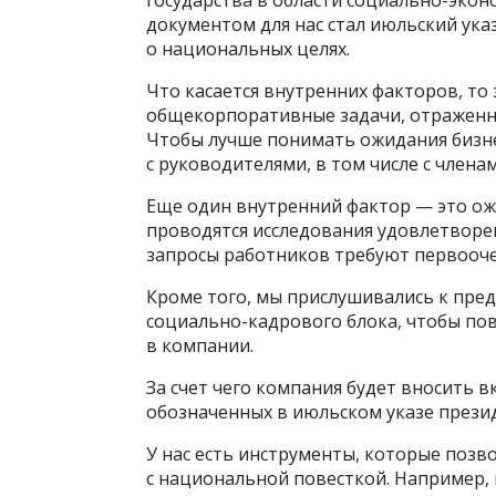
государства в области социально-­эко
документом для нас стал июльский ук
о национальных целях.
Что касается внутренних факторов, то
общекорпоративные задачи, отраженны
Чтобы лучше понимать ожидания бизн
с руководителями, в том числе с члена
Еще один внутренний фактор — это ож
проводятся исследования удовлетворен
запросы работников требуют первооч
Кроме того, мы прислушивались к пре
социально-­кадрового блока, чтобы п
в компании.
За счет чего компания будет вносить 
обозначенных в июльском указе прези
У нас есть инструменты, которые поз
с национальной повесткой. Например, 