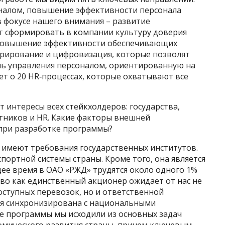
налом, повышение эффективности персонала
в фокусе нашего внимания – развитие
т сформировать в компании культуру доверия
– повышение эффективности обеспечивающих
трирование и цифровизация, которые позволят
ль управления персоналом, ориентированную на
ет о 20 HR‑процессах, которые охватывают все
 интересы всех стейкхолдеров: государства,
отников и HR. Какие факторы внешней
при разработке программы?
 имеют требования государственных институтов.
портной системы страны. Кроме того, она является
ее время в ОАО «РЖД» трудятся около одного 1%
тво как единственный акционер ожидает от нас не
оступных перевозок, но и ответственной
ая синхронизирована с национальными
ке программы мы исходили из основных задач