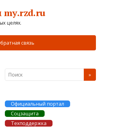
my.rzd.ru
х целях.
братная связь
Официальный портал
Соцзащита
Техподдержка