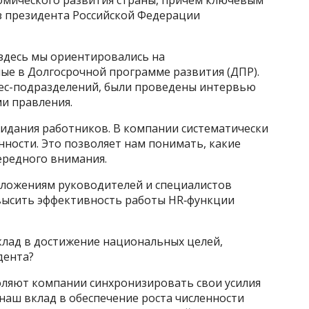
номического развития страны, причем ключевым
аз президента Российской Федерации
 здесь мы ориентировались на
е в Долгосрочной программе развития (ДПР).
ес-­подразделений, были проведены интервью
ми правления.
идания работников. В компании систематически
ности. Это позволяет нам понимать, какие
ередного внимания.
дложениям руководителей и специалистов
овысить эффективность работы HR‑функции
вклад в достижение национальных целей,
дента?
воляют компании синхронизировать свои усилия
наш вклад в обеспечение роста численности