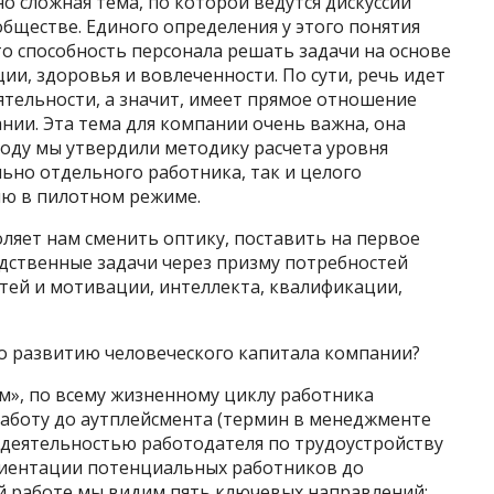
о сложная тема, по которой ведутся дискуссии
ообществе. Единого определения у этого понятия
то способность персонала решать задачи на основе
и, здоровья и вовлеченности. По сути, речь идет
еятельности, а значит, имеет прямое отношение
ии. Эта тема для компании очень важна, она
 году мы утвердили методику расчета уровня
льно отдельного работника, так и целого
ию в пилотном режиме.
ляет нам сменить оптику, поставить на первое
одственные задачи через призму потребностей
тей и мотивации, интеллекта, квалификации,
по развитию человеческого капитала компании?
», по всему жизненному циклу работника
аботу до аутплейсмента (термин в менедж­менте
 деятельностью работодателя по трудо­устройству
риентации потенциальных работников до
ей работе мы видим пять ключевых направлений: