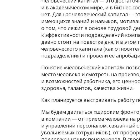
Человеческий капитал — это достаточн
и в академическом мире, и в бизнес-­с
нет. Для нас человеческий капитал — э
имеющихся знаний и навыков, мотиваци
о том, что лежит в основе трудовой д
к эффективности подразделений компан
давно стоит на повестке дня, и в этом
человеческого капитала (как относите
подразделения) и провели ее апробац
Понятие «человеческий капитал» позво
место человека и смотреть на произв
и возможностей работника, его ценнос
здоровья, талантов, качества жизни.
Как планируется выстраивать работу 
Мы будем двигаться «широким фронтом
в компании — от приема человека на р
и управлении персоналом, связанный с
увольняемых сотрудников.), от профо
поддержки наших пенсио­неров. В сво