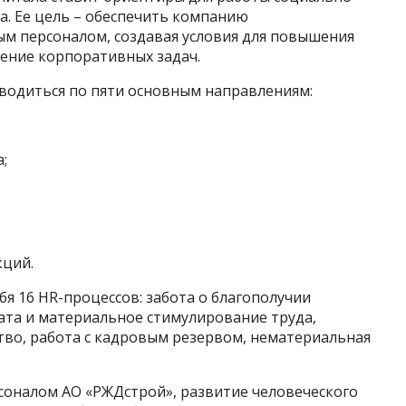
да. Ее цель – обеспечить компанию
 персоналом, создавая условия для повышения
шение корпоративных задач.
оводиться по пяти основным направлениям:
;
кций.
я 16 HR-процессов: забота о благополучии
ата и материальное стимулирование труда,
тво, работа с кадровым резервом, нематериальная
рсоналом АО «РЖДстрой», развитие человеческого