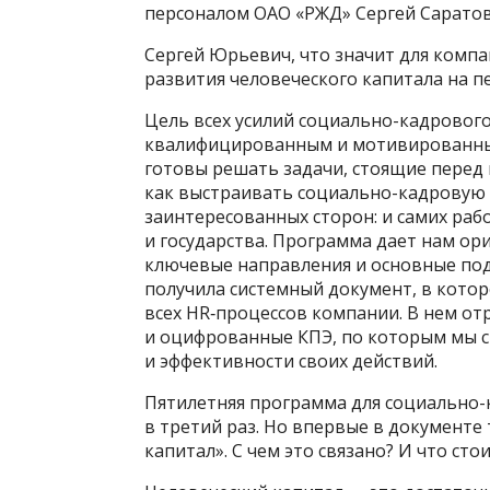
персоналом ОАО «РЖД» Сергей Саратов
Сергей Юрьевич, что значит для комп
развития человеческого капитала на п
Цель всех усилий социально-­кадровог
квалифицированным и мотивированным
готовы решать задачи, стоящие перед к
как выстраивать социально-­кадровую 
заинтересованных сторон: и самих рабо
и государства. Программа дает нам ор
ключевые направления и основные подх
получила системный документ, в кото
всех HR‑процессов компании. В нем от
и оцифрованные КПЭ, по которым мы с
и эффективности своих действий.
Пятилетняя программа для социально-
в третий раз. Но впервые в документе
капитал». С чем это связано? И что сто