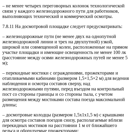
– не менее четырех переговорных колонок технологической
связи у каждого железнодорожного пути для работников,
выполняющих технический и коммерческий осмотры.
7.8.11 На досмотровой площадке следует предусматривать:
– железнодорожные пути (не менее двух на однопутной
железнодорожной линии и трех на двухпутной) узкой,
широкой или совмещенной колеи, расположенные на прямом
участке площадки и имеющие освещенность не менее 100 лк
(расстояние между осями железнодорожных путей не менее 5
м);
– перекидные мостики с ограждениями, прожекторами и
отапливаемыми кабинами (размером 1,5×1,5×2 м) для ведения
наблюдения и осмотра составов сверху, над
железнодорожными путями, перед въездом на контрольный
пост со стороны границы и со стороны тыла, с учетом
размещения между мостиками состава поезда максимальной
длины;
– досмотровые колодцы (размером 1,5x1x1,5 м) с крышками
для осмотра составов поездов снизу, располагаемые вблизи
перекидных мостиков на расстоянии 1 м от ближайшего
рельса и оборудуемые прожекторами;