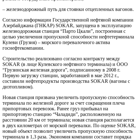
– железнодорожный путь для стоянки отцепленных вагонов.
Согласно информации Государственной нефтяной компании
Азербайджана (ГНКАР) SOKAR, запущена в эксплуатацию
железнодорожная станция “Парто Цкали”, построенная с
целью увеличения пропускной способности нефтетерминала
Кулеви (Грузия) – морского перевалочного актива
госнефтекомпании.
Строительство реализовано согласно контракту между
SOKAR (в лице Кулевского нефтяного терминала) и ООО
“Грузинская железная дорога”, подписанному в 2008 г.
Первую загрузку станции, заработавшей в мае 2012 г.,
составили нефтепродукты производства SOKAR (вагоны с
дизтопливом).
Новая станция призвана увеличить пропускную способность
терминала по железной дороге за счет сокращения плеча
припортовых перевозок. Ранее груз прибывал на
припортовую станцию “Чаладиди”, расположенную на
расстоянии 20 км от терминала; новая станция располагается
в двух километрах от морской перевалки. По оценке SOKAR,
новый объект позволит увеличить пропускную способность
терминала в 1,3 раза. Экономия компании составит порядка