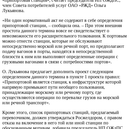
«припортовая станция», считает председатель НП ОЖдПС,
член Совета потребителей услуг ОАО «РЖД» Ольга
Лукьянова.
«Ни один нормативный акт не содержит в себе определения
припортовой станции, – сообщила она. – При этом внешняя
простота данного термина вовсе не свидетельствует о
невозможности его расширительного толкования. К портовым
можно отнести станции, которые не обслуживают
непосредственно морской или речной порт, но предполагают
подачу вагонов в порты, находятся в непосредственной
близости к ним или выполняют определенные операции с
грузовыми вагонами в связи с потребностями портов».
О. Лукьянова предлагает дополнить проект следующим
определением данного термина в пункте 1 проекта правил:
«Припортовой является станция, к инфраструктуре которой
напрямую примыкают пути необщего пользования,
принадлежащие морскому или речному порту, где
осуществляются операции по перевалке грузов на морской
или речной транспорт».
Кроме этого, список припортовых станций, предлагаемый
перевозчиком, должен утверждаться Росжелдором, с правом
отказа на включение в него той или иной станции по
обоснованным мотивам, добавила председатель НП ОЖдПС.