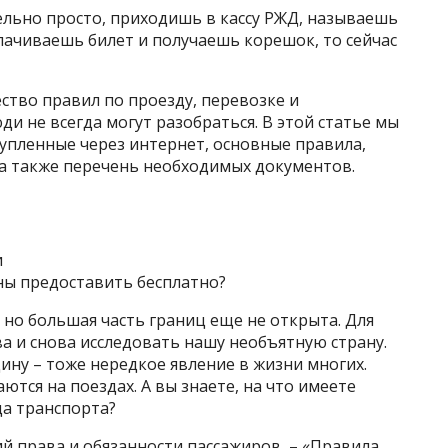
ельно просто, приходишь в кассу РЖД, называешь
плачиваешь билет и получаешь корешок, то сейчас
ство правил по проезду, перевозке и
 не всегда могут разобраться. В этой статье мы
купленные через интернет, основные правила,
 а также перечень необходимых документов.
и
ны предоставить бесплатно?
 но большая часть границ еще не открыта. Для
ва и снова исследовать нашу необъятную страну.
ну – тоже нередкое явление в жизни многих.
тся на поездах. А вы знаете, на что имеете
да транспорта?
 права и обязанности пассажиров, – «Правила