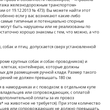
багажа железнодорожным транспортом»
и от 19.12.2013 № 473). Вы можете найти этот
собенно если у вас возникают какие-либо
 самые типичные и потенциально спорные
 могут быть нарушены или не реализованы по
остаточно хорошо знакомы с тем, что можно, а что
 собак и птиц допускается сверх установленной
роме крупных собак и собак-проводников) и
, клетках, контейнерах, которые должны
ых для размещения ручной клади. Размер такого
ерений не должен превышать 180 см.
 в намордниках и с поводком: в отдельном купе
 владельцев или сопровождающих, с оплатой
з дополнительной оплаты за их провоз
 на животное не требуется). При этом количество
ельцев или сопровождающих не должно превышать