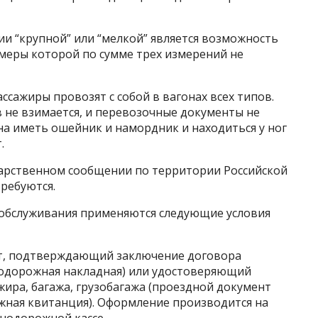
ии “крупной” или “мелкой” является возможность
змеры которой по сумме трех измерений не
ажиры провозят с собой в вагонах всех типов.
 не взимается, и перевозочные документы не
а иметь ошейник и намордник и находиться у ног
.
арственном сообщении по территории Российской
ребуются.
а обслуживания применяются следующие условия
нт, подтверждающий заключение договора
нодорожная накладная) или удостоверяющий
ира, багажа, грузобагажа (проездной документ
гажная квитанция). Оформление производится на