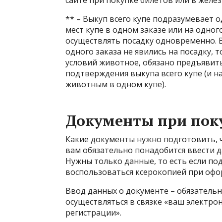
сайте при покупке билетов или в желе
** – Выкуп всего купе подразумевает
мест купе в одном заказе или на одног
осуществлять посадку одновременно. В
одного заказа не явились на посадку,
условий животное, обязано предъявить
подтверждения выкупа всего купе (и на
животным в одном купе).
Документы при пок
Какие документы нужно подготовить, ч
вам обязательно понадобится ввести д
Нужны только данные, то есть если по
воспользоваться ксерокопией при офо
Ввод данных о документе – обязательно
осуществляться в связке «ваш электро
регистрации».