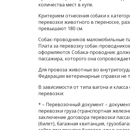
количества мест в купе.
Критерием отнесения собаки к категор
перевозки животного в переноске, ра
превышают 180 см.
Собак-проводников маломобильные пасс
Плата за перевозку собак-проводников
оформляются. Собака-проводник должн
пассажира, которого она сопровождает
Для провоза животных во внутригосуд
Федерации ветеринарные справки не т
В зависимости от типа вагона и класс
перевозки:
* – Перевозочный документ – докуме
перевозки груза (транспортная желез
заключение договора перевозки пассаж
(билет), багажная квитанция, грузоба