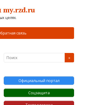
my.rzd.ru
х целях.
братная связь
Официальный портал
Соцзащита