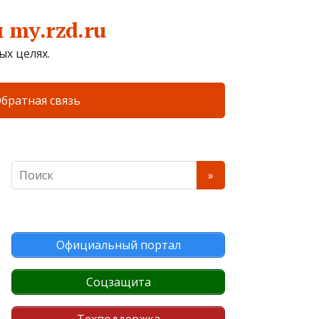
my.rzd.ru
х целях.
братная связь
Официальный портал
Соцзащита