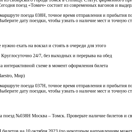
 Сегодня поезд «Томич» состоит из современных вагонов и выде
шруте поезда 038Н, точное время отправления и прибытия поез
Выберите дату поездки, чтобы узнать о наличие мест и точную с
 нужно ехать на вокзал и стоять в очереди для этого
 Круглосуточно 24/7, без выходных и перерыва на обед
на интерактивной схеме в момент оформления билета
aestro, Мир)
шруте поезда 037H, точное время отправления и прибытия поез
Выберите дату поездки, чтобы узнать о наличие мест и точную с
а поезд №038Н Москва – Томск. Проверьте наличие билетов и с
билетов на 10 октября 2023 (по некоторым направлениям может б