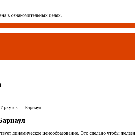
ена в ознакомительных целях.
л
зИркутск — Барнаул
Барнаул
твует динамическое ценообразование. Это сделано чтобы желез