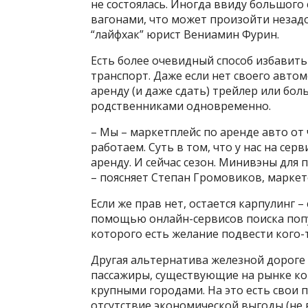
не состоялась. Иногда ввиду большог
вагонами, что может произойти незадо
“лайфхак” юрист Вениамин Фурин.
Есть более очевидный способ избавить
транспорт. Даже если нет своего автом
аренду (и даже сдать) трейлер или бо
родственниками одновременно.
– Мы – маркетплейс по аренде авто от ч
работаем. Суть в том, что у нас на се
аренду. И сейчас сезон. Минивэны для 
– поясняет Степан Громовиков, маркет
Если же прав нет, остается карпулинг 
помощью онлайн-сервисов поиска попу
которого есть желание подвести кого-т
Другая альтернатива железной дороге 
пассажиры, существующие на рынке к
крупными городами. На это есть свои 
отсутствие экономической выгоды (не в