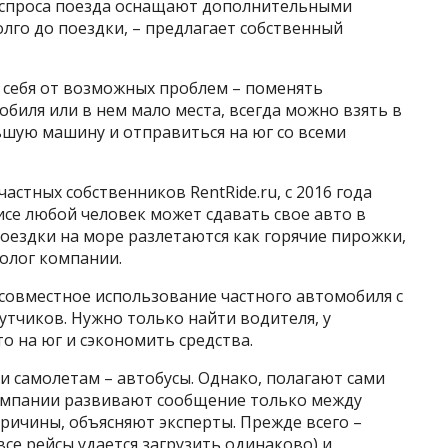
о спроса поезда оснащают дополнительными
лго до поездки, – предлагает собственный
 себя от возможных проблем – поменять
обиля или в нем мало места, всегда можно взять в
льшую машину и отправиться на юг со всеми
астных собственников RentRide.ru, с 2016 года
рвисе любой человек может сдавать свое авто в
поездки на море разлетаются как горячие пирожки,
олог компании.
– совместное использование частного автомобиля с
тчиков. Нужно только найти водителя, у
о на юг и сэкономить средства.
и самолетам – автобусы. Однако, полагают сами
омпании развивают сообщение только между
причины, объясняют эксперты. Прежде всего –
се рейсы удается загрузить одинаково) и