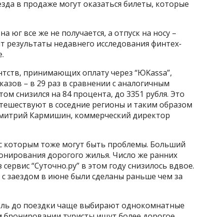
езда в продаже могут оказаться билеты, которые
а юг все же не получается, а отпуск на носу –
ят результаты недавнего исследования финтех-
.
ентств, принимающих оплату через “ЮKassa”,
аказов – в 29 раз в сравнении с аналогичным
ом снизился на 84 процента, до 3351 рубля. Это
утешествуют в соседние регионы и таким образом
 Дмитрий Кармишин, коммерческий директор
 с которым тоже могут быть проблемы. Больший
нирования дорогого жилья. Число же ранних
сервис “Суточно.ру” в этом году снизилось вдвое.
с заездом в июне были сделаны раньше чем за
дель до поездки чаще выбирают однокомнатные
м бронировании туристы ищут более дорогое