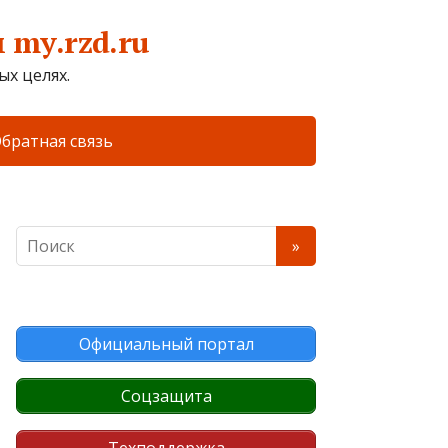
my.rzd.ru
х целях.
братная связь
Официальный портал
Соцзащита