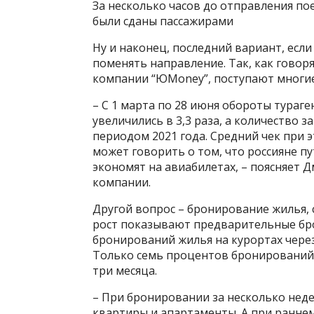
За несколько часов до отправления по
были сданы пассажирами
Ну и наконец, последний вариант, если н
поменять направление. Так, как говор
компании “ЮMoney”, поступают многие
– С 1 марта по 28 июня обороты тураг
увеличились в 3,3 раза, а количество з
периодом 2021 года. Средний чек при эт
может говорить о том, что россияне п
экономят на авиабилетах, – поясняет
компании.
Другой вопрос – бронирование жилья,
рост показывают предварительные бро
бронирований жилья на курортах через 
Только семь процентов бронирований 
три месяца.
– При бронировании за несколько не
квартиры и апартаменты. А при ранне