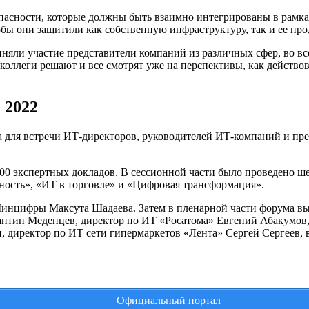
зопасности, которые должны быть взаимно интегрированы в рамк
бы они защитили как собственную инфраструктуру, так и ее пр
няли участие представители компаний из различных сфер, во в
ллеги решают и все смотрят уже на перспективы, как действова
 2022
для встречи ИТ-директоров, руководителей ИТ-компаний и пре
00 экспертных докладов. В сессионной части было проведено ше
ность», «ИТ в торговле» и «Цифровая трансформация».
Минцифры Максута Шадаева. Затем в пленарной части форума в
антин Меденцев, директор по ИТ «Росатома» Евгений Абакумов,
, директор по ИТ сети гипермаркетов «Лента» Сергей Сергеев,
Официальный портал