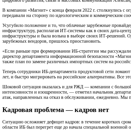
цифрового развития, связи и массовых коммуникаций Алексан
В компании «Магнит» с конца февраля 2022 г. столкнулись с 
передавали на сторону по идеологическим и коммерческим со
Усугубило положение и то, что облачные зарубежные провайде
инфраструктуру, располагая ИТ-системы как в своих дата-центр
инфраструктуры и была вольна в выборе своих ИТ-решений. Одн
зарубежных вендоров, пришлось приостановить.
«Если раньше при формировании ИБ-стратегии мы рассуждали в 
директор департамента информационной безопасности «Магни
также план по замене различных импортных систем на российс
Теперь сотрудники ИБ-департамента продуктовой сети ломают 
лет, и быстро мигрировать на российские альтернативы. Все 
Шоковой ситуация оказалась и для РЖД — компании с большой
интенсивности и изощренности, — отметил начальник департ
атак, направленных на отказ в обслуживании, ежедневно. Мы 
Кадровая проблема — кадров нет
Ситуацию осложняет дефицит кадров: в течение коротких срок
области ИБ был перегрет еще до начала специальной военной 