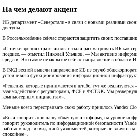
На чем делают акцент
ИБ-департамент «Северстали» в связи с новыми реалиями ско
доступы.
В Россельхозбанке сейчас стараются защитить своих поставщи
«С точки зрения стратегии мы начали рассматривать ИБ как се
позднее, — отметил Николай Ульянов. — Мы активно информи
средств. Это самое незакрытое сейчас направление в области И
В РЖД весной вывели направление ИБ из служб общекорпорати
устойчивого функционирования информационной инфраструкт
«Решения, которые принимаются в штабе, тут же реализуютс
взаимодействие с регуляторами, ФСБ и ФСТЭК. Мы разверну
компьютерным инцидентам».
Меньше всего перестраивать свою работу пришлось Yandex Clou
«Если говорить про нашу облачную платформу, на уровне инфр
говорит руководитель по информационной безопасности Yandex
работаем над ликвидацией уязвимостей, которые не влияют на 
спокойнее».