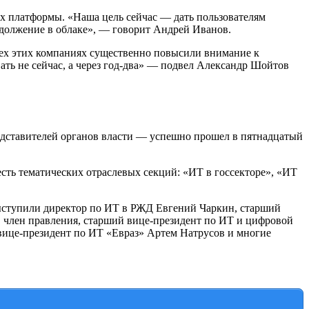
ах платформы. «Наша цель сейчас — дать пользователям
одолжение в облаке», — говорит Андрей Иванов.
сех этих компаниях существенно повысили внимание к
ть не сейчас, а через год-два» — подвел Александр Шойтов
дставителей органов власти — успешно прошел в пятнадцатый
сть тематических отраслевых секций: «ИТ в госсекторе», «ИТ
ыступили директор по ИТ в РЖД Евгений Чаркин, старший
 член правления, старший вице-президент по ИТ и цифровой
 вице-президент по ИТ «Евраз» Артем Натрусов и многие