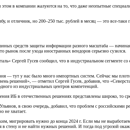
 этом в компании жалуются на то, что даже неопытные специали
бу, и отличник, но 200–250 тыс. рублей в месяц — это все-так
нных средств защиты информации разного масштаба — начиная
о рынок после ухода иностранных вендоров серьезно сузился.
аль» Сергей Гусев сообщил, что в индустриальном сегменте со
вня — тут у нас было много импортных систем. Сейчас мы плот
нь решений», — отметил Сергей Гусев, добавив, что «Северстал
одного из индустриальных центров компетенций.
ения ИБ в отечественных решениях представлены широко, то сре
Ульянов, в свою очередь, добавил, что проблем с российскими 
о не хватает.
им, мигрировать нужно до конца 2024 г. Если мы не выработаем 
ся в стену и не найти нужных решений. И тогда под угрозой ока