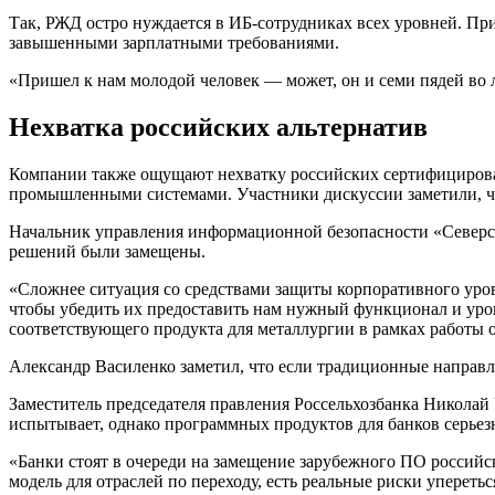
Так, РЖД остро нуждается в ИБ-сотрудниках всех уровней. При
завышенными зарплатными требованиями.
«Пришел к нам молодой человек — может, он и семи пядей во л
Нехватка российских альтернатив
Компании также ощущают нехватку российских сертифицирова
промышленными системами. Участники дискуссии заметили, чт
Начальник управления информационной безопасности «Северст
решений были замещены.
«Сложнее ситуация со средствами защиты корпоративного уро
чтобы убедить их предоставить нам нужный функционал и урове
соответствующего продукта для металлургии в рамках работы 
Александр Василенко заметил, что если традиционные направл
Заместитель председателя правления Россельхозбанка Николай 
испытывает, однако программных продуктов для банков серьезн
«Банки стоят в очереди на замещение зарубежного ПО российск
модель для отраслей по переходу, есть реальные риски упереть