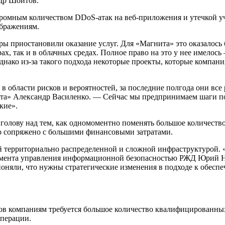
др Шойтов.
огромным количеством DDoS-атак на веб-приложения и утечкой 
ображениям.
ры приостановили оказание услуг. Для «Магнита» это оказалось 
ах, так и в облачных средах. Полное право на это у нее имелос
ако из-за такого подхода некоторые проекты, которые компания 
области рисков и вероятностей, за последние полгода они все 
та» Александр Василенко. — Сейчас мы предпринимаем шаги по
кие».
голову над тем, как одномоментно поменять большое количеств
это сопряжено с большими финансовыми затратами.
 территориально распределенной и сложной инфраструктурой. 
амента управления информационной безопасностью РЖД Юрий Н
поняли, что нужны стратегические изменения в подходе к обесп
ов компаниям требуется большое количество квалифицированных
операции.