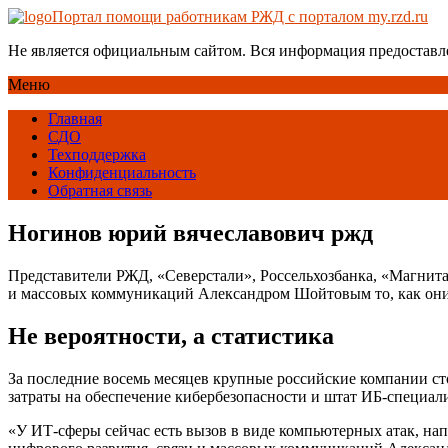
Портал помощи работникам РЖД с порталом my.rzd.ru
Не является официальным сайтом. Вся информация предоставл
Меню
Главная
СДО
Техподдержка
Конфиденциальность
Обратная связь
Ногинов юрий вячеславович ржд
Представители РЖД, «Северстали», Россельхозбанка, «Магнит
и массовых коммуникаций Александром Шойтовым то, как они
Не вероятности, а статистика
За последние восемь месяцев крупные российские компании с
затраты на обеспечение кибербезопасности и штат ИБ-специал
«У ИТ-сферы сейчас есть вызов в виде компьютерных атак, на