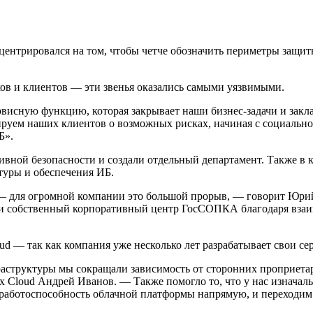
нцентрировался на том, чтобы четче обозначить периметры защ
ков и клиентов — эти звенья оказались самыми уязвимыми.
рвисную функцию, которая закрывает наши бизнес-задачи и закл
руем наших клиентов о возможных рисках, начиная с социальн
Б».
вной безопасности и создали отдельный департамент. Также в
уры и обеспечения ИБ.
я — для огромной компании это большой прорыв, — говорит Юр
ли собственный корпоративный центр ГосСОПКА благодаря вз
d — так как компания уже несколько лет разрабатывает свои се
аструктуры мы сокращали зависимость от сторонних проприетарн
 Cloud Андрей Иванов. — Также помогло то, что у нас изначаль
работоспособность облачной платформы напрямую, и переходим н