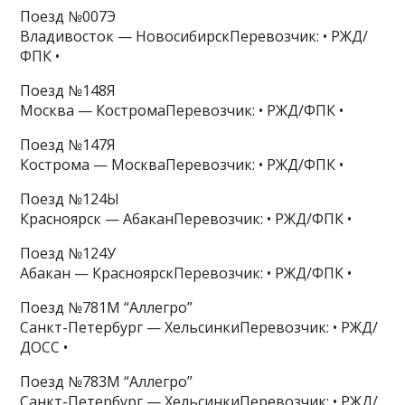
Поезд №007Э
Владивосток — НовосибирскПеревозчик: • РЖД/
ФПК •
Поезд №148Я
Москва — КостромаПеревозчик: • РЖД/ФПК •
Поезд №147Я
Кострома — МоскваПеревозчик: • РЖД/ФПК •
Поезд №124Ы
Красноярск — АбаканПеревозчик: • РЖД/ФПК •
Поезд №124У
Абакан — КрасноярскПеревозчик: • РЖД/ФПК •
Поезд №781М “Аллегро”
Санкт-Петербург — ХельсинкиПеревозчик: • РЖД/
ДОСС •
Поезд №783М “Аллегро”
Санкт-Петербург — ХельсинкиПеревозчик: • РЖД/