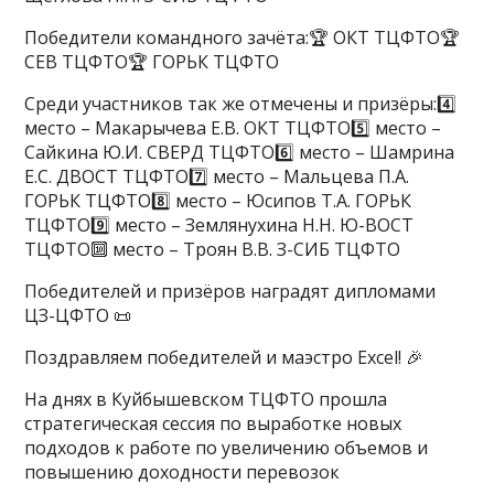
Победители командного зачёта:🏆 ОКТ ТЦФТО🏆
СЕВ ТЦФТО🏆 ГОРЬК ТЦФТО
Среди участников так же отмечены и призёры:4️⃣
место – Макарычева Е.В. ОКТ ТЦФТО5️⃣ место –
Сайкина Ю.И. СВЕРД ТЦФТО6️⃣ место – Шамрина
Е.С. ДВОСТ ТЦФТО7️⃣ место – Мальцева П.А.
ГОРЬК ТЦФТО8️⃣ место – Юсипов Т.А. ГОРЬК
ТЦФТО9️⃣ место – Землянухина Н.Н. Ю-ВОСТ
ТЦФТО🔟 место – Троян В.В. З-СИБ ТЦФТО
Победителей и призёров наградят дипломами
ЦЗ-ЦФТО 📜
Поздравляем победителей и маэстро Excel! 🎉
На днях в Куйбышевском ТЦФТО прошла
стратегическая сессия по выработке новых
подходов к работе по увеличению объемов и
повышению доходности перевозок