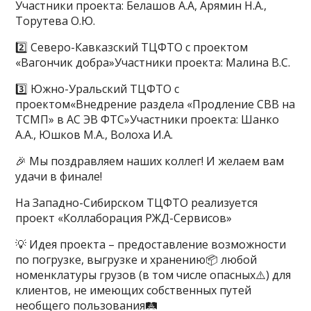
Участники проекта: Белашов А.А, Арямин Н.А.,
Торутева О.Ю.
2️⃣ Северо-Кавказский ТЦФТО с проектом
«Вагончик добра»Участники проекта: Малина В.С.
3️⃣ Южно-Уральский ТЦФТО с
проектом«Внедрение раздела «Продление СВВ на
ТСМП» в АС ЭВ ФТС»Участники проекта: Шанко
А.А., Юшков М.А., Волоха И.А.
🎉 Мы поздравляем наших коллег! И желаем вам
удачи в финале!
На Западно-Сибирском ТЦФТО реализуется
проект «Коллаборация РЖД-Сервисов»
💡 Идея проекта – предоставление возможности
по погрузке, выгрузке и хранению📦 любой
номенклатуры грузов (в том числе опасных⚠️) для
клиентов, не имеющих собственных путей
необщего пользования🛤️