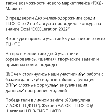
также возможности нового маркетплейса «РЖД-
Маркет»
В преддверии Дня железнодорожника среди
ТЦФТО со 2 по 4 августа проводился конкурс на
знание Excel “EXCELeration 2022!”
В конкурсе приняли участие 55 участников со всех
ТЦФТО
На протяжении трёх дней участники
соревновались, «щёлкая» творческие задачи и
применяя новые подходы
🤔 С чем столкнулись наши участники?✔️ работа с
базами данных✔️ сводные таблицы, функция
ВПР✔️ сложные формулы✔️ визуализация
данных✔️ построение моделей
Победители в личном зачёте:🥇 Халиулина
И.А.ОКТ ТЦФТО🥈 Жукова А.А. ОКТ ТЦФТО🥉
Щеглова Н.П. З-СИБ ТЦФТО