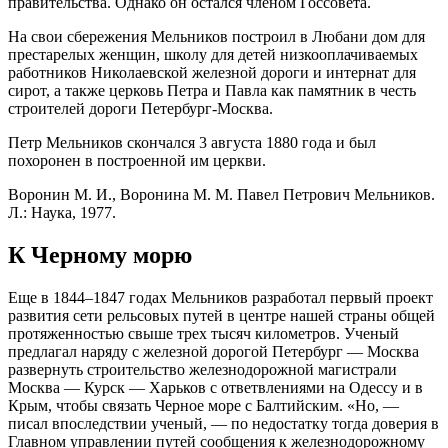
правительства. Однако он остался членом Госсовета.
На свои сбережения Мельников построил в Любани дом для
престарелых женщин, школу для детей низкооплачиваемых
работников Николаевской железной дороги и интернат для
сирот, а также церковь Петра и Павла как памятник в честь
строителей дороги Петербург-Москва.
Петр Мельников скончался 3 августа 1880 года и был
похоронен в построенной им церкви.
Воронин М. И., Воронина М. М. Павел Петрович Мельников.
Л.: Наука, 1977.
К Черному морю
Еще в 1844‒1847 годах Мельников разработал первый проект
развития сети рельсовых путей в центре нашей страны общей
протяженностью свыше трех тысяч километров. Ученый
предлагал наряду с железной дорогой Петербург — Москва
развернуть строительство железнодорожной магистрали
Москва — Курск — Харьков с ответвлениями на Одессу и в
Крым, чтобы связать Черное море с Балтийским. «Но, —
писал впоследствии ученый, — по недостатку тогда доверия в
Главном управлении путей сообщения к железнодорожному