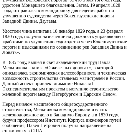
удостоен Монаршего благоволения. Затем, 19 апреля 1828
года, отправился в командировку для ведения работ по
улучшению судоходства через Кокенгаузенские пороги
Западной Двины, Даугавы.
Удостоен чина капитана 18 декабря 1829 года, а 23 февраля
1830 года, получил назначение на должность управляющего
«работами по улучшению судоходства через Кокенгаузенские
пороги и изысканиями по соединению рек Западная Двина и
Ловать».
В 1835 году, вышел в свет академический труд Павла
Мельникова – книга «О железных дорогах», в которой
описывалась экономическая целесообразность и техническая
возможность строительства стальных магистралей в России.
Данный аспект привлек внимание Николая I.
Экспериментальным проектом выступило строительство
железной дороги между Петербургом и Царским Селом.
Перед началом масштабного общегосударственного
строительства, Мельникова командировали изучать
железнодорожное дело в Западную Европу, а в 1839 году,
будучи профессором Института Корпуса инженеров путей
сообщения, Павел Петрович получил направление на
стажировку в США.