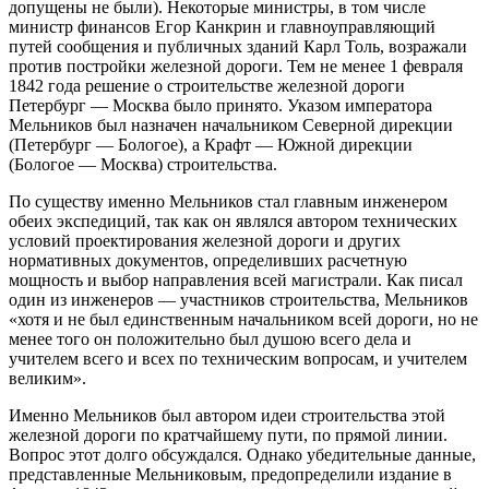
допущены не были). Некоторые министры, в том числе
министр финансов Егор Канкрин и главноуправляющий
путей сообщения и публичных зданий Карл Толь, возражали
против постройки железной дороги. Тем не менее 1 февраля
1842 года решение о строительстве железной дороги
Петербург — Москва было принято. Указом императора
Мельников был назначен начальником Северной дирекции
(Петербург — Бологое), а Крафт — Южной дирекции
(Бологое — Москва) строительства.
По существу именно Мельников стал главным инженером
обеих экспедиций, так как он являлся автором технических
условий проектирования железной дороги и других
нормативных документов, определивших расчетную
мощность и выбор направления всей магистрали. Как писал
один из инженеров — участников строительства, Мельников
«хотя и не был единственным начальником всей дороги, но не
менее того он положительно был душою всего дела и
учителем всего и всех по техническим вопросам, и учителем
великим».
Именно Мельников был автором идеи строительства этой
железной дороги по кратчайшему пути, по прямой линии.
Вопрос этот долго обсуждался. Однако убедительные данные,
представленные Мельниковым, предопределили издание в