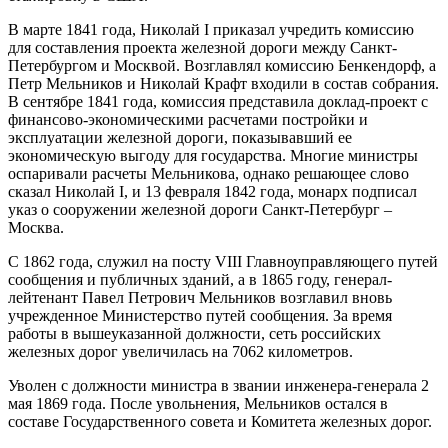
В марте 1841 года, Николай I приказал учредить комиссию
для составления проекта железной дороги между Санкт-
Петербургом и Москвой. Возглавлял комиссию Бенкендорф, а
Петр Мельников и Николай Крафт входили в состав собрания.
В сентябре 1841 года, комиссия представила доклад-проект с
финансово-экономическими расчетами постройки и
эксплуатации железной дороги, показывавший ее
экономическую выгоду для государства. Многие министры
оспаривали расчеты Мельникова, однако решающее слово
сказал Николай I, и 13 февраля 1842 года, монарх подписал
указ о сооружении железной дороги Санкт-Петербург –
Москва.
С 1862 года, служил на посту VIII Главноуправляющего путей
сообщения и публичных зданий, а в 1865 году, генерал-
лейтенант Павел Петрович Мельников возглавил вновь
учрежденное Министерство путей сообщения. За время
работы в вышеуказанной должности, сеть российских
железных дорог увеличилась на 7062 километров.
Уволен с должности министра в звании инженера-генерала 2
мая 1869 года. После увольнения, Мельников остался в
составе Государственного совета и Комитета железных дорог.