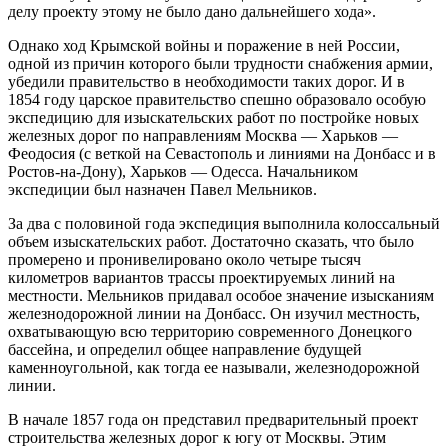
делу проекту этому не было дано дальнейшего хода».
Однако ход Крымской войны и поражение в ней России,
одной из причин которого были трудности снабжения армии,
убедили правительство в необходимости таких дорог. И в
1854 году царское правительство спешно образовало особую
экспедицию для изыскательских работ по постройке новых
железных дорог по направлениям Москва — Харьков —
Феодосия (с веткой на Севастополь и линиями на Донбасс и в
Ростов-на-Дону), Харьков — Одесса. Начальником
экспедиции был назначен Павел Мельников.
За два с половиной года экспедиция выполнила колоссальный
объем изыскательских работ. Достаточно сказать, что было
промерено и пронивелировано около четыре тысяч
километров вариантов трассы проектируемых линий на
местности. Мельников придавал особое значение изысканиям
железнодорожной линии на Донбасс. Он изучил местность,
охватывающую всю территорию современного Донецкого
бассейна, и определил общее направление будущей
каменноугольной, как тогда ее называли, железнодорожной
линии.
В начале 1857 года он представил предварительный проект
строительства железных дорог к югу от Москвы. Этим