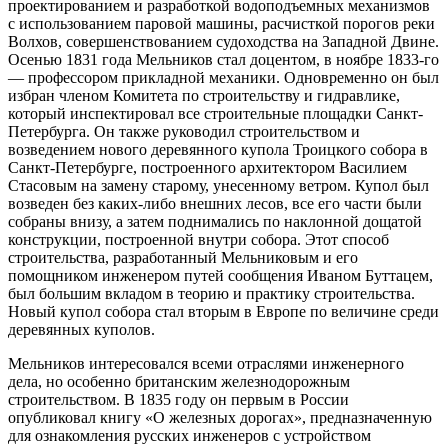
проектированием и разработкой водоподъемных механизмов
с использованием паровой машины, расчисткой порогов реки
Волхов, совершенствованием судоходства на Западной Двине.
Осенью 1831 года Мельников стал доцентом, в ноябре 1833-го
— профессором прикладной механики. Одновременно он был
избран членом Комитета по строительству и гидравлике,
который инспектировал все строительные площадки Санкт-
Петербурга. Он также руководил строительством и
возведением нового деревянного купола Троицкого собора в
Санкт-Петербурге, построенного архитектором Василием
Стасовым на замену старому, унесенному ветром. Купол был
возведен без каких-либо внешних лесов, все его части были
собраны внизу, а затем поднимались по наклонной дощатой
конструкции, построенной внутри собора. Этот способ
строительства, разработанный Мельниковым и его
помощником инженером путей сообщения Иваном Буттацем,
был большим вкладом в теорию и практику строительства.
Новый купол собора стал вторым в Европе по величине среди
деревянных куполов.
Мельников интересовался всеми отраслями инженерного
дела, но особенно британским железнодорожным
строительством. В 1835 году он первым в России
опубликовал книгу «О железных дорогах», предназначенную
для ознакомления русских инженеров с устройством