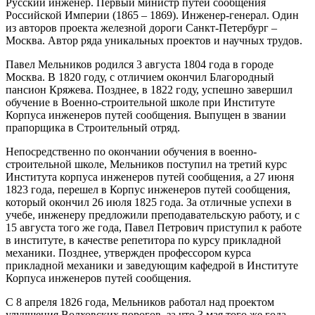
Русский инженер. Первый министр путей сообщения
Российской Империи (1865 – 1869). Инженер-генерал. Один
из авторов проекта железной дороги Санкт-Петербург –
Москва. Автор ряда уникальных проектов и научных трудов.
Павел Мельников родился 3 августа 1804 года в городе
Москва. В 1820 году, с отличием окончил Благородный
пансион Кряжева. Позднее, в 1822 году, успешно завершил
обучение в Военно-строительной школе при Институте
Корпуса инженеров путей сообщения. Выпущен в звании
прапорщика в Строительный отряд.
Непосредственно по окончании обучения в военно-
строительной школе, Мельников поступил на третий курс
Института корпуса инженеров путей сообщения, а 27 июня
1823 года, перешел в Корпус инженеров путей сообщения,
который окончил 26 июля 1825 года. За отличные успехи в
учебе, инженеру предложили преподавательскую работу, и с
15 августа того же года, Павел Петрович приступил к работе
в институте, в качестве репетитора по курсу прикладной
механики. Позднее, утвержден профессором курса
прикладной механики и заведующим кафедрой в Институте
Корпуса инженеров путей сообщения.
С 8 апреля 1826 года, Мельников работал над проектом
улучшения Волховских порогов, за что 3 мая того же года,