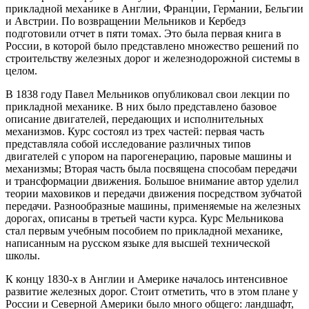
прикладной механике в Англии, Франции, Германии, Бельгии
и Австрии. По возвращении Мельников и Кербедз
подготовили отчет в пяти томах. Это была первая книга в
России, в которой было представлено множество решений по
строительству железных дорог и железнодорожной системы в
целом.
В 1838 году Павел Мельников опубликовал свои лекции по
прикладной механике. В них было представлено базовое
описание двигателей, передающих и исполнительных
механизмов. Курс состоял из трех частей: первая часть
представляла собой исследование различных типов
двигателей с упором на парогенерацию, паровые машины и
механизмы; Вторая часть была посвящена способам передачи
и трансформации движения. Большое внимание автор уделил
теории маховиков и передачи движения посредством зубчатой
передачи. Разнообразные машины, применяемые на железных
дорогах, описаны в третьей части курса. Курс Мельникова
стал первым учебным пособием по прикладной механике,
написанным на русском языке для высшей технической
школы.
К концу 1830-х в Англии и Америке началось интенсивное
развитие железных дорог. Стоит отметить, что в этом плане у
России и Северной Америки было много общего: ландшафт,