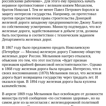
российскими рабочими». Для этого ему пришлось начать
неравное противостояние с великим князем Михаилом,
братом Николая I. Тем не менее Павел Петрович боролся за
защиту интересов государства. Например, он протестовал
против предоставления права строительства Донецкой
железной дороги западному предпринимателю Джону Хьюзу
по собственному усмотрению. Министр подтвердил, что все
железные дороги, задействованные в добыче угля, должны
быть построены в соответствии с техническим заданием
Департамента железных дорог.
В 1867 году было предложено продать Николаевскую
(Петербург — Москва) железную дорогу Главному обществу
железных дорог России. Мельников наотрез отказался,
объяснив это тем, что этот поступок «будет признан
признаком крайней финансовой несостоятельности». Однако
в 1868 году железная дорога была продана. Интересно, что в
своих воспоминаниях (1870) Мельников писал, что железная
дорога будет возвращена государству через тридцать лет. И
оказался прав. В 1894 году железная дорога была куплена
казначейством.
В апреле 1869 года Мельников был освобожден от должности
министра путей сообщения «по состоянию здоровья», но на
самом деле из-за несогласия с железнодорожной политикой