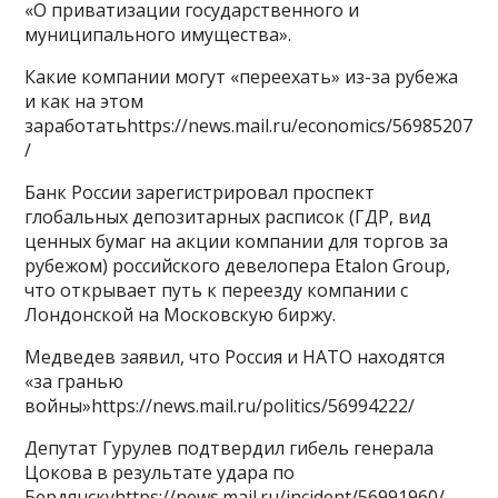
«О приватизации государственного и
муниципального имущества».
Какие компании могут «переехать» из-за рубежа
и как на этом
заработатьhttps://news.mail.ru/economics/56985207
/
Банк России зарегистрировал проспект
глобальных депозитарных расписок (ГДР, вид
ценных бумаг на акции компании для торгов за
рубежом) российского девелопера Etalon Group,
что открывает путь к переезду компании с
Лондонской на Московскую биржу.
Медведев заявил, что Россия и НАТО находятся
«за гранью
войны»https://news.mail.ru/politics/56994222/
Депутат Гурулев подтвердил гибель генерала
Цокова в результате удара по
Бердянскуhttps://news.mail.ru/incident/56991960/