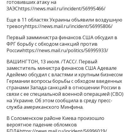
готовивших атаку на
ЗАЭСhttps://news.mail.ru/incident/56995466/
Еще в 11 областях Украины объявили воздушную
тревогуhttps://news.mail.ru/incident/56995806/
Первый замминистра финансов США обсудил в
ФРГ борьбу с обходом санкций против
Россииhttps://news.mail.ru/politics/56995933/
ВАШИНГТОН, 13 июля. /ТАСС/. Первый
заместитель министра финансов США Адевале
Адейемо обсудил с властями и крупным бизнесом
Германии вопросы борьбы с обходом введенных
странами Запада санкций в отношении России в
связи с ее специальной военной операцией (СВО)
на Украине. Об этом сообщила в среду пресс-
служба американского Минфина.
В Соломенском районе Киева произошло
вероятное падение обломков
БПЛАhttps://news.mail.ru/incident/56996019/