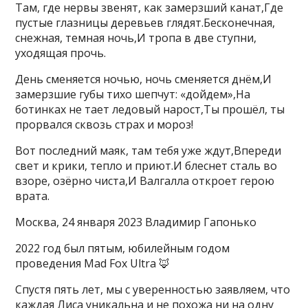
Там, где нервы звенят, как замерзший канат,Где
пустые глазницы деревьев глядят.Бесконечная,
снежная, темная ночь,И тропа в две ступни,
уходящая прочь.
День сменяется ночью, ночь сменяется днём,И
замерзшие губы тихо шепчут: «дойдем»,На
ботинках не тает ледовый нарост,Ты прошёл, ты
прорвался сквозь страх и мороз!
Вот последний маяк, там тебя уже ждут,Впереди
свет и крики, тепло и приют.И блеснет сталь во
взоре, озёрно чиста,И Валгалла откроет герою
врата.
Москва, 24 января 2023 Владимир Гапонько
2022 год был пятым, юбилейным годом
проведения Mad Fox Ultra 🦊
Спустя пять лет, мы с уверенностью заявляем, что
каждая Лиса уникальна и не похожа ни на одну