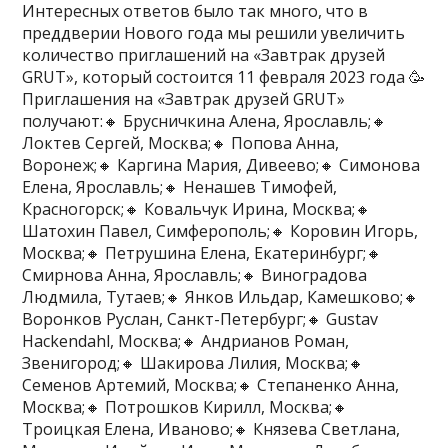
Интересных ответов было так много, что в
преддверии Нового года мы решили увеличить
количество приглашений на «Завтрак друзей
GRUT», который состоится 11 февраля 2023 года 🥳
Приглашения на «Завтрак друзей GRUT»
получают:🔸 Брусничкина Алена, Ярославль;🔸
Локтев Сергей, Москва;🔸 Попова Анна,
Воронеж;🔸 Каргина Мария, Дивеево;🔸 Симонова
Елена, Ярославль;🔸 Ненашев Тимофей,
Красногорск;🔸 Ковальчук Ирина, Москва;🔸
Шатохин Павел, Симферополь;🔸 Коровин Игорь,
Москва;🔸 Петрушина Елена, Екатеринбург;🔸
Смирнова Анна, Ярославль;🔸 Виноградова
Людмила, Тутаев;🔸 Янков Ильдар, Камешково;🔸
Воронков Руслан, Санкт-Петербург;🔸 Gustav
Hackendahl, Москва;🔸 Андрианов Роман,
Звенигород;🔸 Шакирова Лилия, Москва;🔸
Семенов Артемий, Москва;🔸 Степаненко Анна,
Москва;🔸 Потрошков Кирилл, Москва;🔸
Троицкая Елена, Иваново;🔸 Князева Светлана,