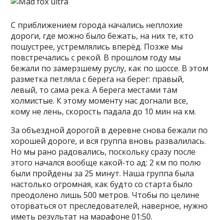
С приближением города начались неплохие
дороги, где можно было бежать, на них те, кто
пошустрее, устремлялись вперёд. Позже мы
повстречались с рекой. В прошлом году мы
бежали по замерзшему руслу, как по шоссе. В этом
разметка петляла с берега на берег: правый,
левый, то сама река. А берега местами там
холмистые. К этому моменту нас догнали все,
кому не лень, скорость падала до 10 мин на км.
За объездной дорогой в деревне снова бежали по
хорошей дороге, и вся группа вновь развалилась.
Но мы рано радовались, поскольку сразу после
этого начался вообще какой-то ад: 2 км по полю
были пройдены за 25 минут. Наша группа была
настолько огромная, как будто со старта было
преодолено лишь 500 метров. Чтобы по целине
оторваться от преследователей, наверное, нужно
иметь результат на марафоне 01:50.