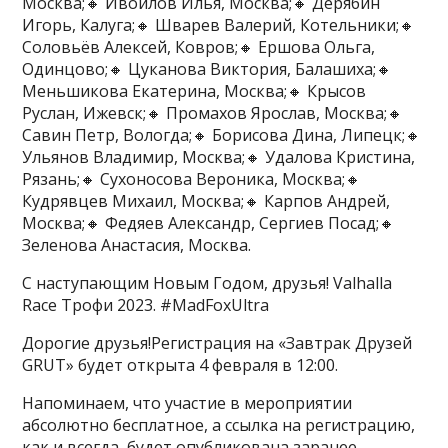
Москва;🔸 Ивойлов Илья, Москва;🔸 Дерябин
Игорь, Калуга;🔸 Шварев Валерий, Котельники;🔸
Соловьёв Алексей, Ковров;🔸 Ершова Ольга,
Одинцово;🔸 Цуканова Виктория, Балашиха;🔸
Меньшикова Екатерина, Москва;🔸 Крысов
Руслан, Ижевск;🔸 Промахов Ярослав, Москва;🔸
Савин Петр, Вологда;🔸 Борисова Дина, Липецк;🔸
Ульянов Владимир, Москва;🔸 Удалова Кристина,
Рязань;🔸 Сухоносова Вероника, Москва;🔸
Кудрявцев Михаил, Москва;🔸 Карпов Андрей,
Москва;🔸 Федяев Александр, Сергиев Посад;🔸
Зеленова Анастасия, Москва.
С наступающим Новым Годом, друзья! Valhalla
Race Трофи 2023. #MadFoxUltra
​Дорогие друзья!Регистрация на «Завтрак Друзей
GRUT» будет открыта 4 февраля в 12:00.
Напоминаем, что участие в мероприятии
абсолютно бесплатное, а ссылка на регистрацию,
как и всегда, будет опубликована заранее,