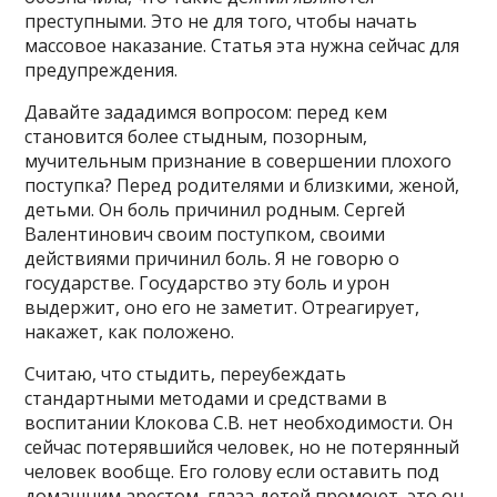
преступными. Это не для того, чтобы начать
массовое наказание. Статья эта нужна сейчас для
предупреждения.
Давайте зададимся вопросом: перед кем
становится более стыдным, позорным,
мучительным признание в совершении плохого
поступка? Перед родителями и близкими, женой,
детьми. Он боль причинил родным. Сергей
Валентинович своим поступком, своими
действиями причинил боль. Я не говорю о
государстве. Государство эту боль и урон
выдержит, оно его не заметит. Отреагирует,
накажет, как положено.
Считаю, что стыдить, переубеждать
стандартными методами и средствами в
воспитании Клокова С.В. нет необходимости. Он
сейчас потерявшийся человек, но не потерянный
человек вообще. Его голову если оставить под
домашним арестом, глаза детей промоют, это он