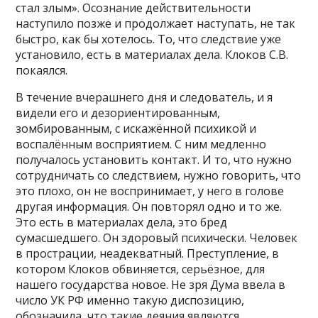
стал злым». Осознание действительности
наступило позже и продолжает наступать, не так
быстро, как бы хотелось. То, что следствие уже
установило, есть в материалах дела. Клоков С.В.
покаялся.
В течение вчерашнего дня и следователь, и я
видели его и дезориентированным,
зомбированным, с искажённой психикой и
воспалённым восприятием. С ним медленно
получалось установить контакт. И то, что нужно
сотрудничать со следствием, нужно говорить, что
это плохо, он не воспринимает, у него в голове
другая информация. Он повторял одно и то же.
Это есть в материалах дела, это бред
сумасшедшего. Он здоровый психически. Человек
в прострации, неадекватный. Преступление, в
котором Клоков обвиняется, серьёзное, для
нашего государства новое. Не зря Дума ввела в
число УК РФ именно такую диспозицию,
обозначила, что такие деяния являются