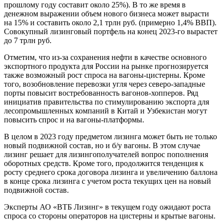
прошлому году составит около 25%). В то же время в
денежном выражении объем нового бизнеса может вырасти
на 15% и составить около 2,1 трлн руб. (примерно 1,4% ВВП).
Совокупный лизинговый портфель на конец 2023-го вырастет
до 7 трлн руб.
Отметим, что из-за сохранения нефти в качестве основного
экспортного продукта для России на рынке прогнозируется
также возможный рост спроса на вагоны-цистерны. Кроме
того, возобновление перевозки угля через северо-западные
порты повысит востребованность вагонов-хопперов. Ряд
инициатив правительства по стимулированию экспорта для
лесопромышленных компаний в Китай и Узбекистан могут
повысить спрос и на вагоны-платформы.
В целом в 2023 году предметом лизинга может быть не только
новый подвижной состав, но и б/у вагоны. В этом случае
лизинг решает для лизингополучателей вопрос пополнения
оборотных средств. Кроме того, продолжится тенденция к
росту среднего срока договора лизинга и увеличению баллона
в конце срока лизинга с учетом роста текущих цен на новый
подвижной состав.
Эксперты АО «ВТБ Лизинг» в текущем году ожидают роста
спроса со стороны операторов на цистерны и крытые вагоны.