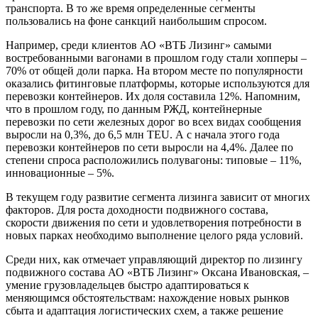
транспорта. В то же время определенные сегменты
пользовались на фоне санкций наибольшим спросом.
Например, среди клиентов АО «ВТБ Лизинг» самыми
востребованными вагонами в прошлом году стали хопперы –
70% от общей доли парка. На втором месте по популярности
оказались фитинговые платформы, которые используются для
перевозки контейнеров. Их доля составила 12%. Напомним,
что в прош­лом году, по данным РЖД, контейнерные
перевозки по сети железных дорог во всех видах сообщения
выросли на 0,3%, до 6,5 млн TEU. А с начала этого года
перевозки контейнеров по сети выросли на 4,4%. Далее по
степени спроса расположились полувагоны: типо­вые – 11%,
инновационные – 5%.
В текущем году развитие сегмента лизинга зависит от многих
факторов. Для роста доходности подвижного состава,
скорости движения по сети и удовлетворения потребности в
новых парках необходимо выполнение целого ряда условий.
Среди них, как отмечает управляющий директор по лизингу
подвижного состава АО «ВТБ Лизинг» Оксана Ивановская, –
умение грузо­владельцев быстро адаптироваться к
меняющимся обстоятельствам: нахождение новых рынков
сбыта и адаптация логистических схем, а также решение