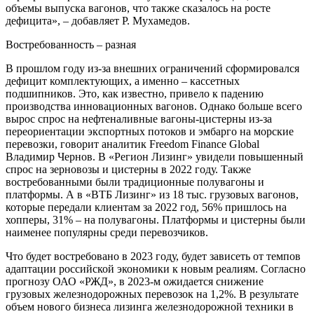
объемы выпуска вагонов, что также сказалось на росте
дефицита», – добавляет Р. Мухамедов.
Востребованность – разная
В прошлом году из-за внешних ограничений сформировался
дефицит комплектующих, а именно – кассетных
подшипников. Это, как известно, привело к падению
производства инновационных вагонов. Однако больше всего
вырос спрос на нефтеналивные вагоны-цистерны из-за
переориентации экспортных потоков и эмбарго на морские
перевозки, говорит аналитик Freedom Finance Global
Владимир Чернов. В «Регион Лизинг» увидели повышенный
спрос на зерновозы и цистерны в 2022 году. Также
востребованными были традиционные полувагоны и
платформы. А в «ВТБ Лизинг» из 18 тыс. грузовых вагонов,
которые передали клиентам за 2022 год, 56% пришлось на
хопперы, 31% – на полувагоны. Платформы и цистерны были
наименее популярны среди перевозчиков.
Что будет востребовано в 2023 году, будет зависеть от темпов
адаптации российской экономики к новым реалиям. Согласно
прогнозу ОАО «РЖД», в 2023-м ожидается снижение
грузовых железнодорожных перевозок на 1,2%. В результате
объем нового бизнеса лизинга железнодорожной техники в