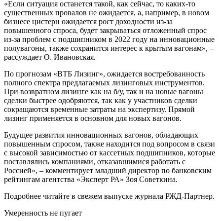
«Если ситуация останется такой, как сейчас, то каких-то
существенных провалов не ожидается, а, например, в новом
бизнесе цистерн ожидается рост доходности из-за
повышенного спроса, будет закрываться отложенный спрос
из-за проблем с подшипником в 2022 году на инновационные
полувагоны, также сохранится интерес к крытым вагонам», –
рассуждает О. Ивановская.
По прогнозам «ВТБ Лизинг», ожидается востребованность
полного спектра предлагаемых лизинговых инструментов.
При возвратном лизинге как на б/у, так и на новые вагоны
сделки быстрее одобряются, так как у участников сделки
сокращаются временные затраты на экспертизу. Прямой
лизинг применяется в основном для новых вагонов.
Будущее развития инновационных вагонов, обладающих
повышенным спросом, также находится под вопросом в связи
с высокой зависимостью от кассетных подшипников, которые
поставлялись компаниями, отказавшимися работать с
Россией», – комментирует младший директор по банковским
рейтингам агентства «Эксперт РА» Зоя Советкина.
Подробнее читайте в свежем выпуске журнала РЖД-Партнер.
Умеренность не пугает