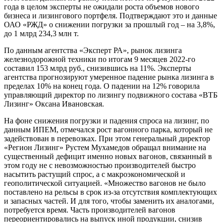
года в целом эксперты не ожидали роста объемов нового
бизнеса и лизингового портфеля. Подтверждают это и данные
ОАО «РЖД» о снижении погрузки за прошлый год – на 3,8%,
до 1 млрд 234,3 млн т.
По данным агентства «Эксперт РА», рынок лизинга
железнодорожной техники по итогам 9 месяцев 2022-го
составил 153 млрд руб., снизившись на 11%. Эксперты
агентства прогнозируют умеренное падение рынка лизинга в
пределах 10% на конец года. О падении на 12% говорила
управляющий директор по лизингу подвижного состава «ВТБ
Лизинг» Оксана Ивановская.
На фоне снижения погрузки и падения спроса на лизинг, по
данным ИПЕМ, отмечался рост вагонного парка, который не
задействован в перевозках. При этом генеральный директор
«Регион Лизинг» Рустем Мухамедов обращал внимание на
существенный дефицит именно новых вагонов, связанный в
этом году не с невозможностью производителей быстро
насытить растущий спрос, а с макроэкономической и
геополитической ситуацией. «Множество вагонов не было
поставлено на рельсы в срок из-за отсутствия комплектующих
и запасных частей. И для того, чтобы заменить их аналогами,
потребуется время. Часть производителей вагонов
переориентировались на выпуск иной продукции, снизив