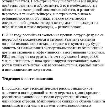
останавливаться. Несмотря на текущие условия мы видим
драйверы развития в ж/д сегменте. Это и необходимость в
обновлении маневровой локомотивной тяги, и развитие
перевозок в танк-контейнерах, и потребность рынка в
рефинансировании б/у парка, а также актуальность
операционной аренды, которая всегда активно выходит на
первый план в такие периоды», – резюмировала .
В 2022 году российская экономика прошла острую фазу, но ее
перестройка продолжается и сегодня. Развитие сегмента
лизинга подвижного состава в стране в текущем году будет
зависеть от налаживания экспортно-импортных отношений с
другими странами и эффективности выстраивания логистики.
РЖД планируют погрузить в этом году около 1 млрд 203,6
млн т, а эксперты рынка прогнозируют восстановительный
рост в таких сегментах, как вагоны-цистерны, крытые вагоны
и инновационные полувагоны.
Тенденция к восстановлению
В прошлом году геополитичес­кие риски, санкционное
давление и по­следующий за этим переход к трансформации
российской экономики вызвали существенный спад в
лизинговой отрасли. Максимальное снижение объе­ма лизинга
произошло в том числе в сегменте железно­дорожного