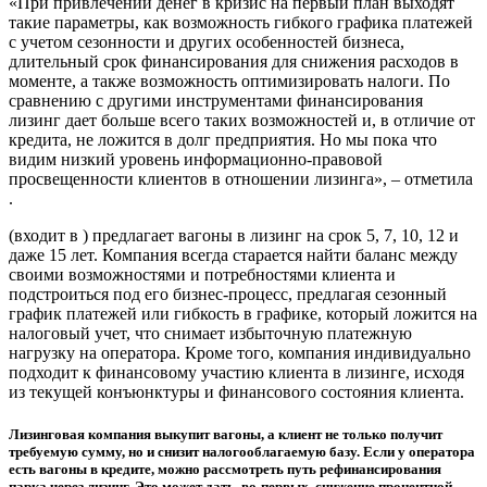
«При привлечении денег в кризис на первый план выходят
такие параметры, как возможность гибкого графика платежей
с учетом сезонности и других особенностей бизнеса,
длительный срок финансирования для снижения расходов в
моменте, а также возможность оптимизировать налоги. По
сравнению с другими инструментами финансирования
лизинг дает больше всего таких возможностей и, в отличие от
кредита, не ложится в долг предприятия. Но мы пока что
видим низкий уровень информационно-правовой
просвещенности клиентов в отношении лизинга», – отметила
.
(входит в ) предлагает вагоны в лизинг на срок 5, 7, 10, 12 и
даже 15 лет. Компания всегда старается найти баланс между
своими возможностями и потребностями клиента и
подстроиться под его бизнес-процесс, предлагая сезонный
график платежей или гибкость в графике, который ложится на
налоговый учет, что снимает избыточную платежную
нагрузку на оператора. Кроме того, компания индивидуально
подходит к финансовому участию клиента в лизинге, исходя
из текущей конъюнктуры и финансового состояния клиента.
Лизинговая компания выкупит вагоны, а клиент не только получит
требуемую сумму, но и снизит налогооблагаемую базу. Если у оператора
есть вагоны в кредите, можно рассмотреть путь рефинансирования
парка через лизинг. Это может дать, во-первых, снижение процентной