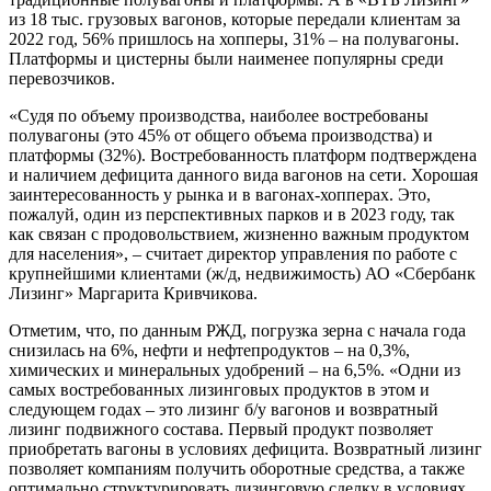
из 18 тыс. грузовых вагонов, которые передали клиентам за
2022 год, 56% пришлось на хопперы, 31% – на полувагоны.
Платформы и цистерны были наименее популярны среди
перевозчиков.
«Судя по объему производства, наиболее востребованы
полувагоны (это 45% от общего объема производства) и
платформы (32%). Востребованность платформ подтверждена
и наличием дефицита данного вида вагонов на сети. Хорошая
заинтересованность у рынка и в вагонах-хопперах. Это,
пожалуй, один из перспективных парков и в 2023 году, так
как связан с продовольствием, жизненно важным продуктом
для населения», – считает директор управления по работе с
крупнейшими клиентами (ж/д, недвижимость) АО «Сбербанк
Лизинг» Маргарита Кривчикова.
Отметим, что, по данным РЖД, погрузка зерна с начала года
снизилась на 6%, нефти и нефтепродуктов – на 0,3%,
химических и минеральных удобрений – на 6,5%. «Одни из
самых востребованных лизинговых продуктов в этом и
следующем годах – это лизинг б/у вагонов и возвратный
лизинг подвижного состава. Первый продукт позволяет
приобретать вагоны в условиях дефицита. Возвратный лизинг
позволяет компаниям получить оборотные средства, а также
оптимально структурировать лизинговую сделку в условиях