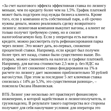
«За счет налогового эффекта эффективная ставка по лизингу
меньше, чем по кредиту более чем на 1,5%. График платежей
может быть подстроен под нужды бизнеса клиента. Кроме
того, если у компании есть собственный парк, а ей срочно
нужны деньги, можно реализовать сделку возвратного
лизинга: лизинговая компания выкупит вагоны, а клиент не
только получит требуемую сумму, но и снизит
налогооблагаемую базу. Если у оператора есть вагоны в
кредите, можно рассмотреть путь рефинансирования парка
через лизинг. Это может дать, во-первых, снижение
процентной ставки. Например, если кредит был получен
более трех лет назад, ставки были существенно выше. Во-
вторых, можно сэкономить на налогах и графике платежей.
Например, для вагона стоимостью 2,5 млн р. без НДС на
графике 10 лет снижение ставки фондирования на 1% в
расчете по лизингу дает экономию приблизительно 50 рублей
вагон/сутки. При этом за последние 5 лет ключевая ставка
снизилась с 14% до 5,5%, это существенная разница», –
пояснила Оксана Ивановская.
ВТБ Лизинг уже несколько лет практикует финансовую
инженерию, в которой задействован и лизингополучатель, и
грузовладелец. В результате такого партнерства все стороны
получают для себя наилучшие условия: для оператора это