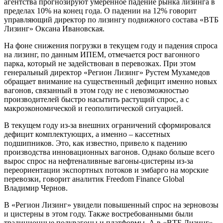
агентства прогнозируют умеренное падение рынка лизинга в
пределах 10% на конец года. О падении на 12% говорит
управляющий директор по лизингу подвижного состава «ВТБ
Лизинг» Оксана Ивановская.
На фоне снижения погрузки в текущем году и падения спроса
на лизинг, по данным ИПЕМ, отмечается рост вагонного
парка, который не задействован в перевозках. При этом
генеральный директор «Регион Лизинг» Рустем Мухамедов
обращает внимание на существенный дефицит именно новых
вагонов, связанный в этом году не с невозможностью
производителей быстро насытить растущий спрос, а с
макроэкономической и геополитической ситуацией.
В текущем году из-за внешних ограничений сформировался
дефицит комплектующих, а именно – кассетных
подшипников. Это, как известно, привело к падению
производства инновационных вагонов. Однако больше всего
вырос спрос на нефтеналивные вагоны-цистерны из-за
переориентации экспортных потоков и эмбарго на морские
перевозки, говорит аналитик Freedom Finance Global
Владимир Чернов.
В «Регион Лизинг» увидели повышенный спрос на зерновозы
и цистерны в этом году. Также востребованными были
традиционные полувагоны и платформы. А в «ВТБ Лизинг»