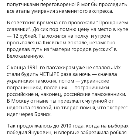
попутчиками переговорено! Я мог бы проследить
все этапы умирания знаменитого экспресса.
В советские времена его провожали “Прощанием
славянки”. До сих пор помню цену на место в купе
— 12 рублей. Ты ложился на полку, и утром
просыпался на Киевском вокзале, незаметно
проделав путь из “матери городов русских” в
Белокаменную.
С конца 1991-го пассажирам уже не спалось. Их
стали будить ЧЕТЫРЕ раза за ночь — сначала
украинская таможня, потом — украинские
пограничники, после них — пограничники
российские и, наконец, российские таможенники.
В Москву отныне ты приезжал с чугунной от
недосыпа головой, но твердо помня, что экспресс
идет через Брянск.
Так продолжалось до 2010 года, когда на выборах
победил Янукович, и впервые забрезжила робкая