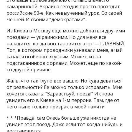
Это ваше кривое зеркало с гопаком вместо
камаринской. Украина сегодня просто проходит
российские 90-е. Как невыученный урок. Со своей
Чечней. И своими “демократами”.
Из Киева в Москву еще можно добраться другими
поездами — украинскими. Но для меня все
наладится, когда восстановится этот — ГЛАВНЫЙ.
Тот, в котором проводники узнавали меня, а чай
казался особенно вкусным. Может, из-за
подстаканников с орлами. Может, еще по какой-
то другой причине.
Жаль, что так глупо все вышло. Но куда деваться
от реальности? Ее можно только исправить. Мне
хочется сказать: “Здравствуй, поезд!” И снова
увидеть его в Киеве на 1-м перроне. Там, где от
него ныне только призрак в моей памяти.
* * *Правда, сам Олесь больше уже никогда не
увидит этот поезд. Даже если тот когда-нибудь и
восстановится.