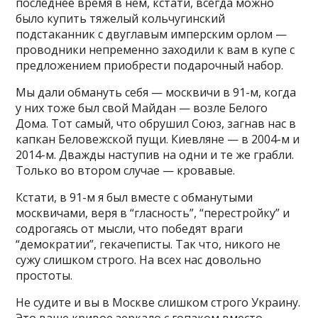
последнее время в нем, кстати, всегда можно
было купить тяжелый кольчугинский
подстаканник с двуглавым имперским орлом —
проводники непременно заходили к вам в купе с
предложением приобрести подарочный набор.
Мы дали обмануть себя — москвичи в 91-м, когда
у них тоже был свой Майдан — возле Белого
Дома. Тот самый, что обрушил Союз, загнав нас в
капкан Беловежской пущи. Киевляне — в 2004-м и
2014-м. Дважды наступив на одни и те же грабли.
Только во втором случае — кровавые.
Кстати, в 91-м я был вместе с обманутыми
москвичами, веря в “гласность”, “перестройку” и
содрогаясь от мысли, что победят враги
“демократии”, гекачеписты. Так что, никого не
сужу слишком строго. На всех нас довольно
простоты.
Не судите и вы в Москве слишком строго Украину.